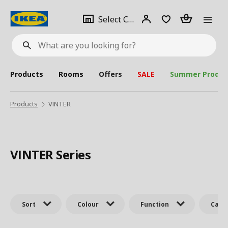
se
Select
Login
Piece(s)
Select City
What
a
are
you
looking
for?
city
Products
Rooms
Offers
SALE
Summer Produc
Products
VINTER
VINTER Series
Sort
Colour
Function
Cate