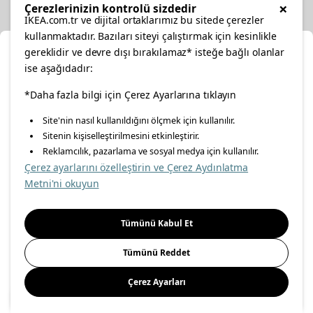
Other
×
Çerezlerinizin kontrolü sizdedir
IKEA.com.tr ve dijital ortaklarımız bu sitede çerezler
kullanmaktadır. Bazıları siteyi çalıştırmak için kesinlikle
gereklidir ve devre dışı bırakılamaz* isteğe bağlı olanlar
Cl
ise aşağıdadır:
Select Location
facebook
*Daha fazla bilgi için Çerez Ayarlarına tıklayın
twitter
instagram
pinterest
youtube
Site'nin nasıl kullanıldığını ölçmek için kullanılır.
Please select to see the content specific to your delivery
Sitenin kişiselleştirilmesini etkinleştirir.
linkedin
location for your orders from Online Store.
Reklamcılık, pazarlama ve sosyal medya için kullanılır.
Çerez ayarlarını özelleştirin ve Çerez Aydınlatma
Select a city first
Metni'ni okuyun
Energy Policy
Information Security Policy
Quality Policy
Please select
Food Safety Policy
Information Society Services
Tümünü Kabul Et
Important Notice
Privacy Agreement
Personal Data Protection
Tümünü Reddet
Cookie Policy
Çerez Ayarları
Save
© Inter IKEA Systems B.V 1999-
2026
Site Creation & Technology
by
MagiClick Digital Solutions