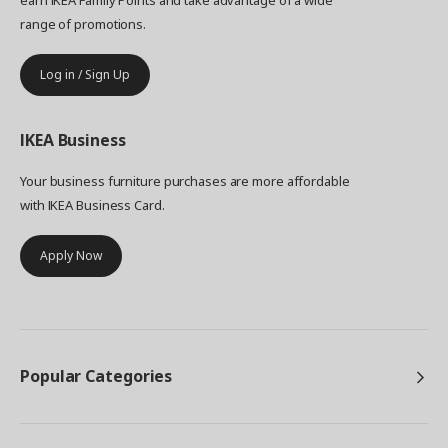
earn IKEA Family Points and take advantage of a wide
range of promotions.
Log in / Sign Up
IKEA
Business
Your business furniture purchases are more affordable
with IKEA Business Card.
Apply Now
Popular Categories