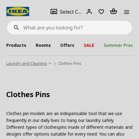
se
Select
Login
Piece(s)
Select City
What
a
are
you
looking
for?
city
Products
Rooms
Offers
SALE
Summer Produc
Laundry and Cleaning
Clothes Pins
Clothes Pins
Clothes pin models are an indispensable tool that we use
frequently in our daily lives to hang our laundry safely.
Different types of clothespins made of different materials and
designs offer options suitable for every need. You can also