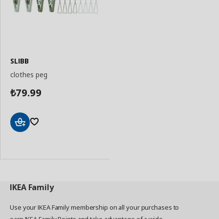
SLIBB
clothes peg
79.99
₺
Add
to
Basket
IKEA
Family
Use your IKEA Family membership on all your purchases to