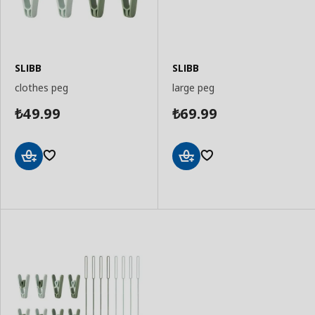
SLIBB
SLIBB
clothes peg
large peg
49.99
69.99
₺
₺
Add
Add
to
to
Basket
Basket