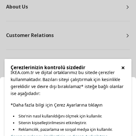
About Us
Customer Relations
Other
×
Çerezlerinizin kontrolü sizdedir
IKEA.com.tr ve dijital ortaklarımız bu sitede çerezler
kullanmaktadır. Bazıları siteyi çalıştırmak için kesinlikle
gereklidir ve devre dışı bırakılamaz* isteğe bağlı olanlar
Cl
ise aşağıdadır:
Select Location
facebook
*Daha fazla bilgi için Çerez Ayarlarına tıklayın
twitter
instagram
pinterest
youtube
Site'nin nasıl kullanıldığını ölçmek için kullanılır.
Please select to see the content specific to your delivery
Sitenin kişiselleştirilmesini etkinleştirir.
linkedin
location for your orders from Online Store.
Reklamcılık, pazarlama ve sosyal medya için kullanılır.