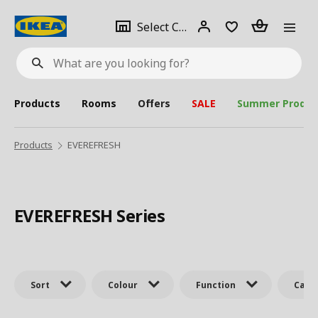
se
Select
Login
Piece(s)
Select City
What
a
are
you
looking
for?
city
Products
Rooms
Offers
SALE
Summer Produc
Products
EVEREFRESH
EVEREFRESH Series
Sort
Colour
Function
Cate