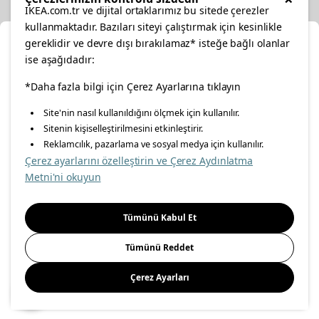
IKEA.com.tr ve dijital ortaklarımız bu sitede çerezler
kullanmaktadır. Bazıları siteyi çalıştırmak için kesinlikle
gereklidir ve devre dışı bırakılamaz* isteğe bağlı olanlar
Cl
ise aşağıdadır:
Select Location
facebook
*Daha fazla bilgi için Çerez Ayarlarına tıklayın
twitter
instagram
pinterest
youtube
Site'nin nasıl kullanıldığını ölçmek için kullanılır.
Please select to see the content specific to your delivery
Sitenin kişiselleştirilmesini etkinleştirir.
linkedin
location for your orders from Online Store.
Reklamcılık, pazarlama ve sosyal medya için kullanılır.
Çerez ayarlarını özelleştirin ve Çerez Aydınlatma
Select a city first
Metni'ni okuyun
Energy Policy
Information Security Policy
Quality Policy
Please select
Food Safety Policy
Information Society Services
Tümünü Kabul Et
Important Notice
Privacy Agreement
Personal Data Protection
Tümünü Reddet
Cookie Policy
Çerez Ayarları
Save
© Inter IKEA Systems B.V 1999-
2026
Site Creation & Technology
by
MagiClick Digital Solutions