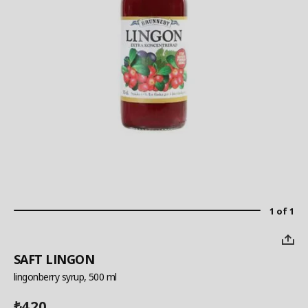
1 of 1
SAFT LINGON
lingonberry syrup, 500 ml
420
₺