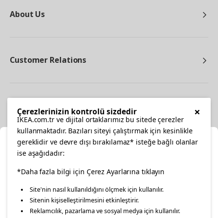
About Us
Customer Relations
Other
×
Çerezlerinizin kontrolü sizdedir
IKEA.com.tr ve dijital ortaklarımız bu sitede çerezler
kullanmaktadır. Bazıları siteyi çalıştırmak için kesinlikle
gereklidir ve devre dışı bırakılamaz* isteğe bağlı olanlar
Cl
ise aşağıdadır:
Select Location
facebook
*Daha fazla bilgi için Çerez Ayarlarına tıklayın
twitter
instagram
pinterest
youtube
Site'nin nasıl kullanıldığını ölçmek için kullanılır.
Please select to see the content specific to your delivery
Sitenin kişiselleştirilmesini etkinleştirir.
linkedin
location for your orders from Online Store.
Reklamcılık, pazarlama ve sosyal medya için kullanılır.