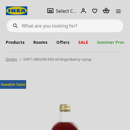
se
Select
Login
Piece(s)
Select City
What
a
are
you
looking
for?
city
Products
Rooms
Offers
SALE
Summer Produc
Drinks
SAFT LINGON 500 ml lingonberry syrup