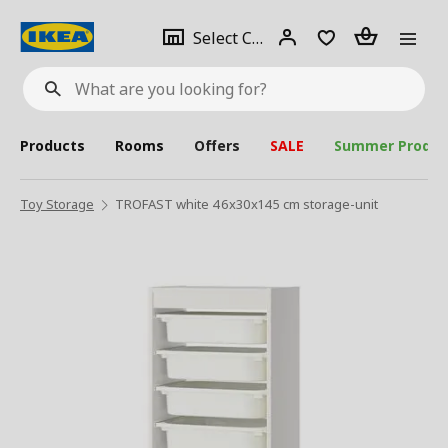
se
Select
Login
Piece(s)
Select City
What
a
are
you
looking
for?
city
Products
Rooms
Offers
SALE
Summer Produc
Toy Storage
TROFAST white 46x30x145 cm storage-unit