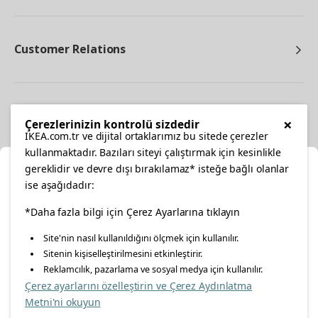
Customer Relations
Other
×
Çerezlerinizin kontrolü sizdedir
IKEA.com.tr ve dijital ortaklarımız bu sitede çerezler
kullanmaktadır. Bazıları siteyi çalıştırmak için kesinlikle
gereklidir ve devre dışı bırakılamaz* isteğe bağlı olanlar
Cl
ise aşağıdadır:
Select Location
facebook
*Daha fazla bilgi için Çerez Ayarlarına tıklayın
twitter
instagram
pinterest
youtube
Site'nin nasıl kullanıldığını ölçmek için kullanılır.
Please select to see the content specific to your delivery
Sitenin kişiselleştirilmesini etkinleştirir.
linkedin
location for your orders from Online Store.
Reklamcılık, pazarlama ve sosyal medya için kullanılır.
Çerez ayarlarını özelleştirin ve Çerez Aydınlatma
Select a city first
Metni'ni okuyun
Energy Policy
Information Security Policy
Quality Policy