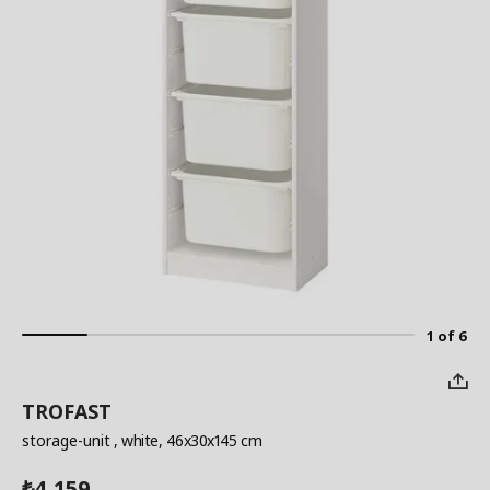
1 of 6
TROFAST
storage-unit
, white, 46x30x145 cm
4,159
₺