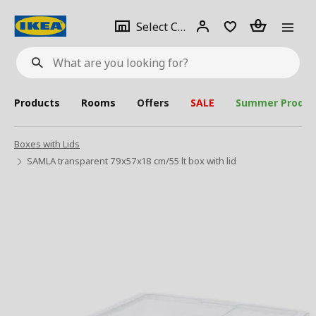
se
Select
Login
Piece(s)
Select City
What
a
are
you
looking
for?
city
Products
Rooms
Offers
SALE
Summer Produc
Boxes with Lids
SAMLA transparent 79x57x18 cm/55 lt box with lid