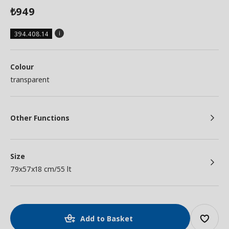
949
₺
394.408.14
Colour
transparent
Other Functions
Size
79x57x18 cm/55 lt
Add to Basket