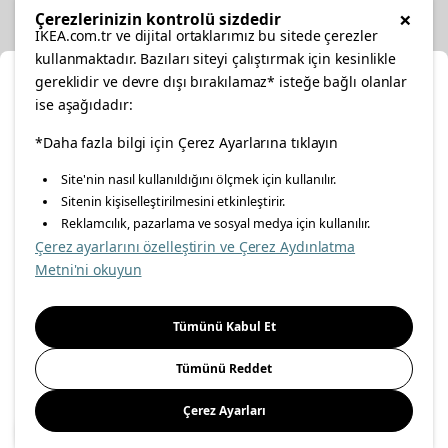
Other
×
Çerezlerinizin kontrolü sizdedir
IKEA.com.tr ve dijital ortaklarımız bu sitede çerezler
kullanmaktadır. Bazıları siteyi çalıştırmak için kesinlikle
gereklidir ve devre dışı bırakılamaz* isteğe bağlı olanlar
Cl
ise aşağıdadır:
Select Location
facebook
*Daha fazla bilgi için Çerez Ayarlarına tıklayın
twitter
instagram
pinterest
youtube
Site'nin nasıl kullanıldığını ölçmek için kullanılır.
Please select to see the content specific to your delivery
Sitenin kişiselleştirilmesini etkinleştirir.
linkedin
location for your orders from Online Store.
Reklamcılık, pazarlama ve sosyal medya için kullanılır.
Çerez ayarlarını özelleştirin ve Çerez Aydınlatma
Select a city first
Metni'ni okuyun
Energy Policy
Information Security Policy
Quality Policy
Please select
Food Safety Policy
Information Society Services
Tümünü Kabul Et
Important Notice
Privacy Agreement
Personal Data Protection
Tümünü Reddet
Cookie Policy
Çerez Ayarları
Save
© Inter IKEA Systems B.V 1999-
2026