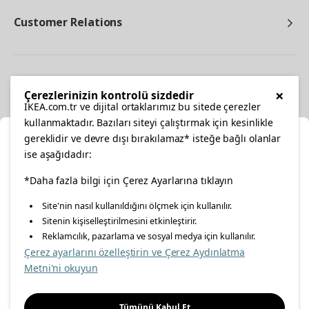
Customer Relations
Other
×
Çerezlerinizin kontrolü sizdedir
IKEA.com.tr ve dijital ortaklarımız bu sitede çerezler
kullanmaktadır. Bazıları siteyi çalıştırmak için kesinlikle
gereklidir ve devre dışı bırakılamaz* isteğe bağlı olanlar
Cl
ise aşağıdadır:
Select Location
facebook
*Daha fazla bilgi için Çerez Ayarlarına tıklayın
twitter
instagram
pinterest
youtube
Site'nin nasıl kullanıldığını ölçmek için kullanılır.
Please select to see the content specific to your delivery
Sitenin kişiselleştirilmesini etkinleştirir.
linkedin
location for your orders from Online Store.
Reklamcılık, pazarlama ve sosyal medya için kullanılır.
Çerez ayarlarını özelleştirin ve Çerez Aydınlatma
Select a city first
Metni'ni okuyun
Energy Policy
Information Security Policy
Quality Policy
Please select
Food Safety Policy
Information Society Services
Tümünü Kabul Et