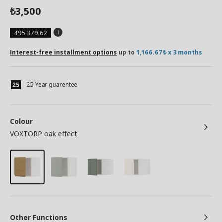
3,500
₺
495.379.62
Interest-free installment options
up to
1,166.67₺ x 3 months
25 Year guarentee
Colour
VOXTORP oak effect
Other Functions