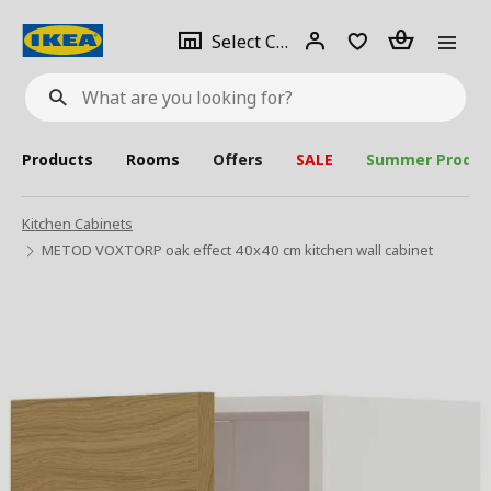
se
Select
Login
Piece(s)
Select City
What
a
are
you
looking
for?
city
Products
Rooms
Offers
SALE
Summer Produc
Kitchen Cabinets
METOD VOXTORP oak effect 40x40 cm kitchen wall cabinet