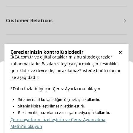
Customer Relations
Other
×
Çerezlerinizin kontrolü sizdedir
IKEA.com.tr ve dijital ortaklarımız bu sitede çerezler
kullanmaktadır. Bazıları siteyi çalıştırmak için kesinlikle
gereklidir ve devre dışı bırakılamaz* isteğe bağlı olanlar
Cl
ise aşağıdadır:
Select Location
facebook
twitter
instagram
pinterest
youtube
*Daha fazla bilgi için Çerez Ayarlarına tıklayın
Site'nin nasıl kullanıldığını ölçmek için kullanılır.
Please select to see the content specific to your delivery
Sitenin kişiselleştirilmesini etkinleştirir.
linkedin
location for your orders from Online Store.
Reklamcılık, pazarlama ve sosyal medya için kullanılır.
Çerez ayarlarını özelleştirin ve Çerez Aydınlatma
Select a city first
Metni'ni okuyun
Energy Policy
Information Security Policy
Quality Policy