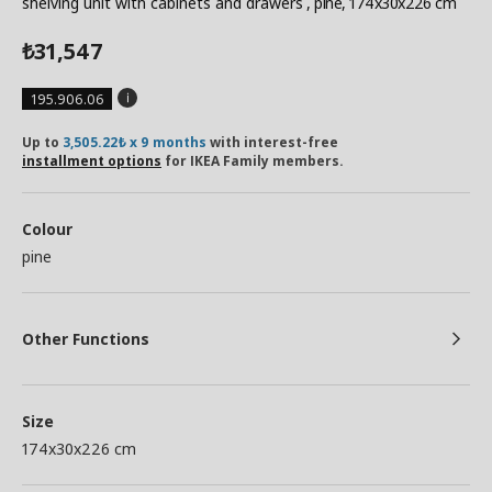
shelving unit with cabinets and drawers
, pine, 174x30x226 cm
31,547
₺
195.906.06
Up to
3,505.22₺ x 9 months
with interest-free
installment options
for IKEA Family members.
Colour
pine
Other Functions
Size
174x30x226 cm