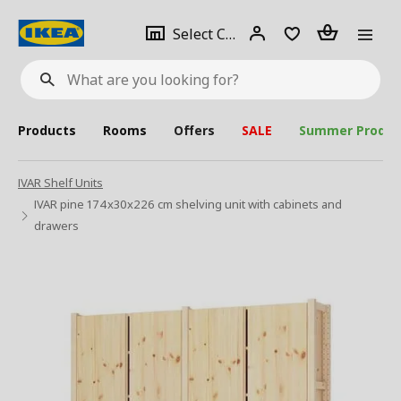
se
Select
Login
Piece(s)
Select City
What
a
are
you
looking
for?
city
Products
Rooms
Offers
SALE
Summer Produc
IVAR Shelf Units
IVAR pine 174x30x226 cm shelving unit with cabinets and
drawers