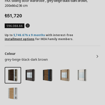
PAX sliding door wardrobe
, grey-beige-black-dark brown,
200x66x236 cm
51,720
₺
596.088.88
Up to
5,746.67₺ x 9 months
with interest-free
installment options
for IKEA Family members.
Colour
grey-beige-black-dark brown