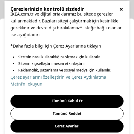
Other
×
Çerezlerinizin kontrolü sizdedir
IKEA.com.tr ve dijital ortaklarımız bu sitede çerezler
kullanmaktadır. Bazıları siteyi çalıştırmak için kesinlikle
gereklidir ve devre dışı bırakılamaz* isteğe bağlı olanlar
Cl
ise aşağıdadır:
Select Location
facebook
twitter
instagram
pinterest
youtube
*Daha fazla bilgi için Çerez Ayarlarına tıklayın
Site'nin nasıl kullanıldığını ölçmek için kullanılır.
Please select to see the content specific to your delivery
Sitenin kişiselleştirilmesini etkinleştirir.
linkedin
location for your orders from Online Store.
Reklamcılık, pazarlama ve sosyal medya için kullanılır.
Çerez ayarlarını özelleştirin ve Çerez Aydınlatma
Select a city first
Metni'ni okuyun
Energy Policy
Information Security Policy
Quality Policy
Please select
Food Safety Policy
Information Society Services
Tümünü Kabul Et
Important Notice
Privacy Agreement
Personal Data Protection
Tümünü Reddet
Cookie Policy
Çerez Ayarları
Save
© Inter IKEA Systems B.V 1999-
2026