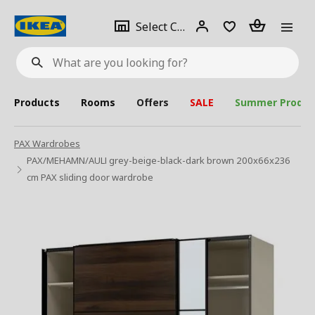
se
Select
Login
Piece(s)
Select City
What
a
are
you
looking
for?
city
Products
Rooms
Offers
SALE
Summer Produc
PAX Wardrobes
PAX/MEHAMN/AULI grey-beige-black-dark brown 200x66x236
cm PAX sliding door wardrobe