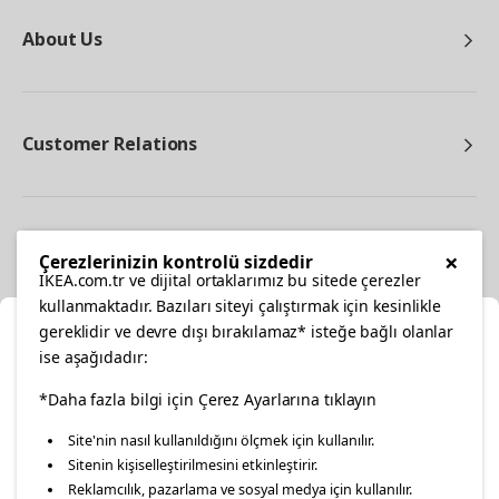
About Us
Customer Relations
Other
×
Çerezlerinizin kontrolü sizdedir
IKEA.com.tr ve dijital ortaklarımız bu sitede çerezler
kullanmaktadır. Bazıları siteyi çalıştırmak için kesinlikle
gereklidir ve devre dışı bırakılamaz* isteğe bağlı olanlar
Cl
ise aşağıdadır:
Select Location
facebook
twitter
instagram
pinterest
youtube
*Daha fazla bilgi için Çerez Ayarlarına tıklayın
Site'nin nasıl kullanıldığını ölçmek için kullanılır.
Please select to see the content specific to your delivery
Sitenin kişiselleştirilmesini etkinleştirir.
linkedin
location for your orders from Online Store.
Reklamcılık, pazarlama ve sosyal medya için kullanılır.