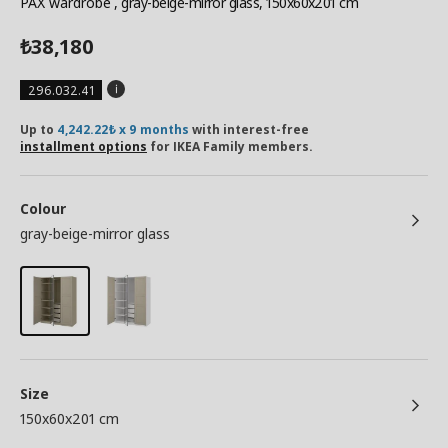
PAX wardrobe
, gray-beige-mirror glass, 150x60x201 cm
38,180
₺
296.032.41
Up to
4,242.22₺ x 9 months
with interest-free
installment options
for IKEA Family members.
Colour
gray-beige-mirror glass
Size
150x60x201 cm