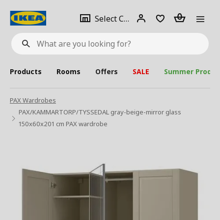
se
Select
Login
Piece(s)
Select City
What
a
are
you
looking
for?
city
Products
Rooms
Offers
SALE
Summer Produc
PAX Wardrobes
PAX/KAMMARTORP/TYSSEDAL gray-beige-mirror glass
150x60x201 cm PAX wardrobe