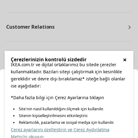
Customer Relations
Other
×
Çerezlerinizin kontrolü sizdedir
IKEA.com.tr ve dijital ortaklarımız bu sitede çerezler
kullanmaktadır. Bazıları siteyi çalıştırmak için kesinlikle
gereklidir ve devre dışı bırakılamaz* isteğe bağlı olanlar
Cl
ise aşağıdadır:
Select Location
facebook
*Daha fazla bilgi için Çerez Ayarlarına tıklayın
twitter
instagram
pinterest
youtube
Site'nin nasıl kullanıldığını ölçmek için kullanılır.
Please select to see the content specific to your delivery
Sitenin kişiselleştirilmesini etkinleştirir.
linkedin
location for your orders from Online Store.
Reklamcılık, pazarlama ve sosyal medya için kullanılır.
Çerez ayarlarını özelleştirin ve Çerez Aydınlatma
Select a city first
Metni'ni okuyun