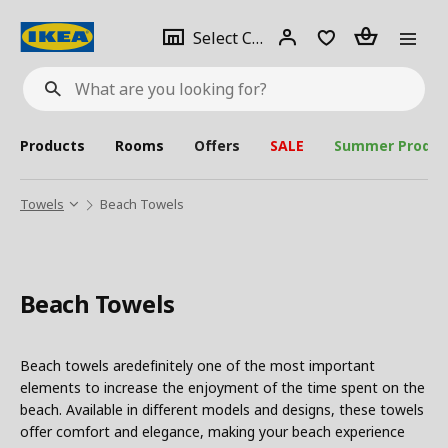
se
Select
Login
Piece(s)
Select City
What
a
are
you
looking
for?
city
Products
Rooms
Offers
SALE
Summer Produc
Towels
Beach Towels
Beach Towels
Beach towels aredefinitely one of the most important
elements to increase the enjoyment of the time spent on the
beach. Available in different models and designs, these towels
offer comfort and elegance, making your beach experience