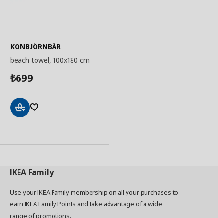
KONBJÖRNBÄR
beach towel, 100x180 cm
699
₺
Add
to
Basket
IKEA
Family
Use your IKEA Family membership on all your purchases to
earn IKEA Family Points and take advantage of a wide
range of promotions.