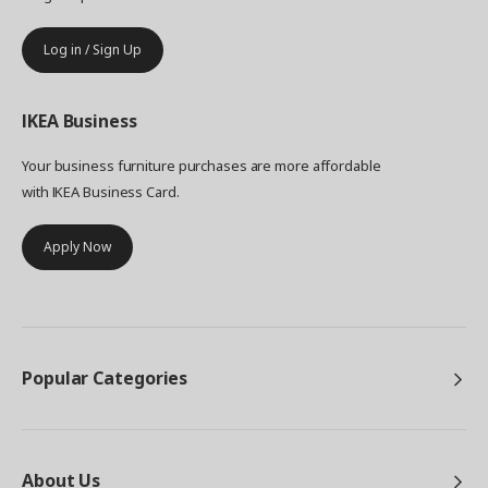
Log in / Sign Up
IKEA
Business
Your business furniture purchases are more affordable
with IKEA Business Card.
Apply Now
Popular Categories
About Us