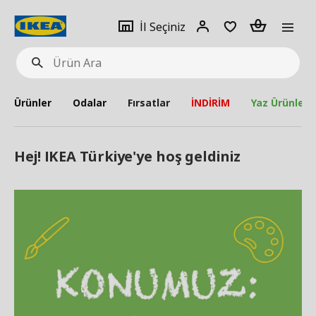
pat
İl
Giriş
Adet
İl Seçiniz
Ürün
seçiniz
Yap
Ara
Ürünler
Odalar
Fırsatlar
İNDİRİM
Yaz Ürünleri
Hej! IKEA Türkiye'ye hoş geldiniz