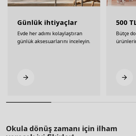
Günlük ihtiyaçlar
500 TL
Evde her adımı kolaylaştıran
Bütçe dos
günlük aksesuarlarını inceleyin.
ürünleri
Okula dönüş zamanı için ilham