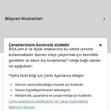
Müşteri Hizmetleri
Diğer
×
Çerezlerinizin kontrolü sizdedir
IKEA.com.tr ve dijital ortaklarımız bu sitede çerezler
kullanmaktadır. Bazıları siteyi çalıştırmak için kesinlikle
gereklidir ve devre dışı bırakılamaz* isteğe bağlı olanlar
Ka
ise aşağıdadır:
Konumunuzu Seçin
*Daha fazla bilgi için Çerez Ayarlarına tıklayın
facebook
twitter
instagram
pinterest
youtube
Site'nin nasıl kullanıldığını ölçmek için kullanılır.
İnternetten vereceğiniz siparişlerinizde size özel hizmet ve
Sitenin kişiselleştirilmesini etkinleştirir.
linkedin
içerikleri görebilmek için lütfen konumuzu seçin.
Reklamcılık, pazarlama ve sosyal medya için kullanılır.
Çerez ayarlarını özelleştirin ve Çerez Aydınlatma
İl seçiniz
Metni'ni okuyun
Enerji Politikası
Bilgi Güvenliği Politikası
Kalite Politikası