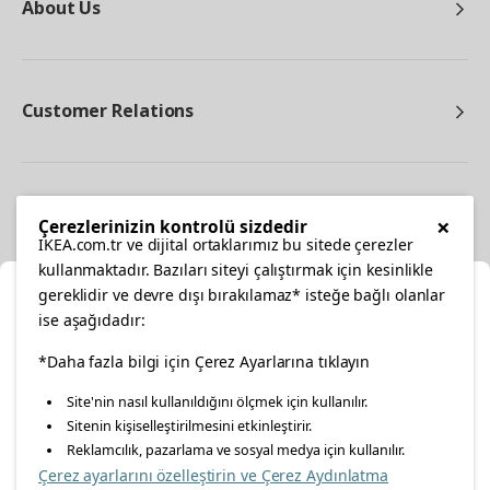
About Us
Customer Relations
Other
×
Çerezlerinizin kontrolü sizdedir
IKEA.com.tr ve dijital ortaklarımız bu sitede çerezler
kullanmaktadır. Bazıları siteyi çalıştırmak için kesinlikle
gereklidir ve devre dışı bırakılamaz* isteğe bağlı olanlar
Cl
ise aşağıdadır:
Select Location
facebook
*Daha fazla bilgi için Çerez Ayarlarına tıklayın
twitter
instagram
pinterest
youtube
Site'nin nasıl kullanıldığını ölçmek için kullanılır.
Please select to see the content specific to your delivery
Sitenin kişiselleştirilmesini etkinleştirir.
linkedin
location for your orders from Online Store.
Reklamcılık, pazarlama ve sosyal medya için kullanılır.
Çerez ayarlarını özelleştirin ve Çerez Aydınlatma