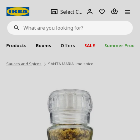
se
Select
Login
Piece(s)
Select City
What
a
are
you
looking
for?
city
Products
Rooms
Offers
SALE
Summer Produc
Sauces and Spices
SANTA MARIA lime spice