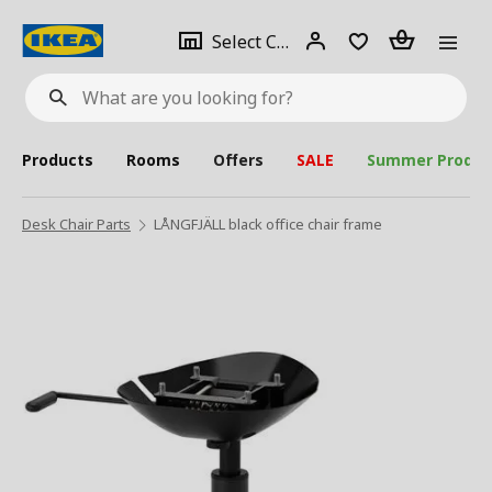
se
Select
Login
Piece(s)
Select City
What
a
are
you
looking
for?
city
Products
Rooms
Offers
SALE
Summer Produc
Desk Chair Parts
LÅNGFJÄLL black office chair frame