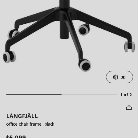
3D
1 of 2
LÅNGFJÄLL
office chair frame
, black
5,099
₺