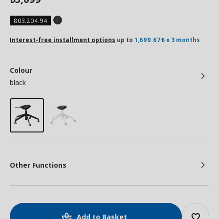
803.204.94
Interest-free installment options
up to
1,699.67₺ x 3 months
Colour
black
Other Functions
Add to Basket