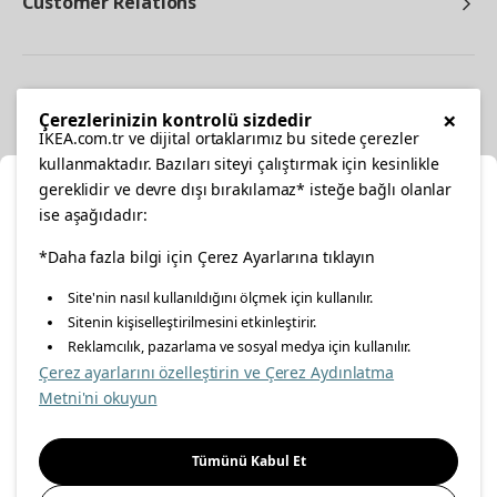
Customer Relations
Other
×
Çerezlerinizin kontrolü sizdedir
IKEA.com.tr ve dijital ortaklarımız bu sitede çerezler
kullanmaktadır. Bazıları siteyi çalıştırmak için kesinlikle
gereklidir ve devre dışı bırakılamaz* isteğe bağlı olanlar
Cl
ise aşağıdadır:
Select Location
facebook
*Daha fazla bilgi için Çerez Ayarlarına tıklayın
twitter
instagram
pinterest
youtube
Site'nin nasıl kullanıldığını ölçmek için kullanılır.
Please select to see the content specific to your delivery
Sitenin kişiselleştirilmesini etkinleştirir.
linkedin
location for your orders from Online Store.
Reklamcılık, pazarlama ve sosyal medya için kullanılır.
Çerez ayarlarını özelleştirin ve Çerez Aydınlatma
Select a city first
Metni'ni okuyun
Energy Policy
Information Security Policy
Quality Policy
Please select
Food Safety Policy
Information Society Services
Tümünü Kabul Et
Important Notice
Privacy Agreement
Personal Data Protection