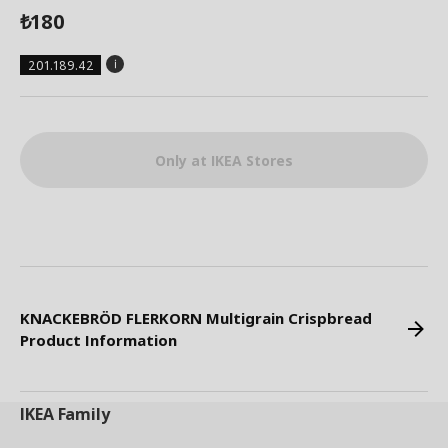
180
₺
201.189.42
Only at IKEA Stores
KNACKEBRÖD FLERKORN Multigrain Crispbread
Product Information
IKEA
Family