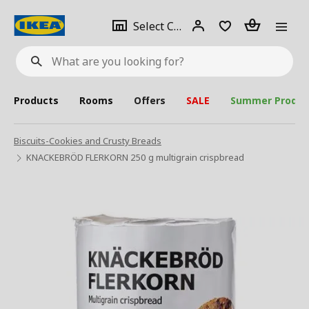
se
Select
Login
Piece(s)
Select City
What
a
are
you
looking
for?
city
Products
Rooms
Offers
SALE
Summer Produc
Biscuits-Cookies and Crusty Breads
KNACKEBRÖD FLERKORN 250 g multigrain crispbread