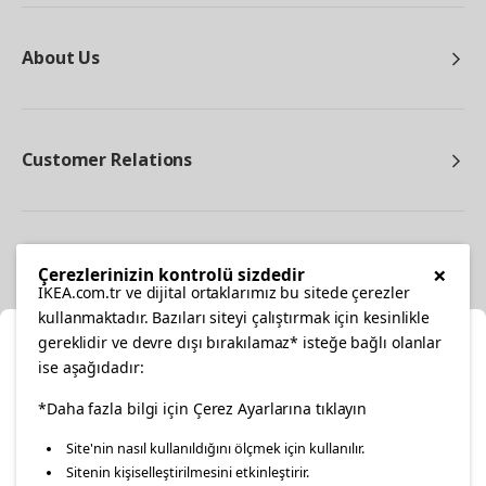
About Us
Customer Relations
Other
×
Çerezlerinizin kontrolü sizdedir
IKEA.com.tr ve dijital ortaklarımız bu sitede çerezler
kullanmaktadır. Bazıları siteyi çalıştırmak için kesinlikle
gereklidir ve devre dışı bırakılamaz* isteğe bağlı olanlar
Cl
ise aşağıdadır:
Select Location
facebook
*Daha fazla bilgi için Çerez Ayarlarına tıklayın
twitter
instagram
pinterest
youtube
Site'nin nasıl kullanıldığını ölçmek için kullanılır.
Please select to see the content specific to your delivery
Sitenin kişiselleştirilmesini etkinleştirir.
linkedin