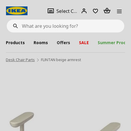
se
Select
Login
Piece(s)
Select City
What
a
are
you
looking
for?
city
Products
Rooms
Offers
SALE
Summer Produc
Desk Chair Parts
FLINTAN beige armrest