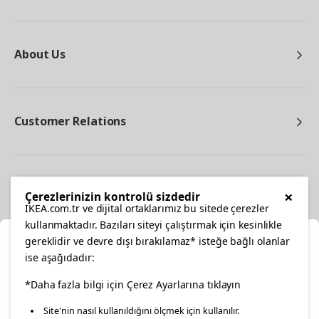
About Us
Customer Relations
Other
×
Çerezlerinizin kontrolü sizdedir
IKEA.com.tr ve dijital ortaklarımız bu sitede çerezler
kullanmaktadır. Bazıları siteyi çalıştırmak için kesinlikle
gereklidir ve devre dışı bırakılamaz* isteğe bağlı olanlar
Cl
ise aşağıdadır:
Select Location
facebook
*Daha fazla bilgi için Çerez Ayarlarına tıklayın
twitter
instagram
pinterest
youtube
Site'nin nasıl kullanıldığını ölçmek için kullanılır.