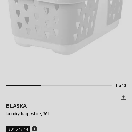
1 of 3
BLASKA
laundry bag
, white, 36 l
201.677.44