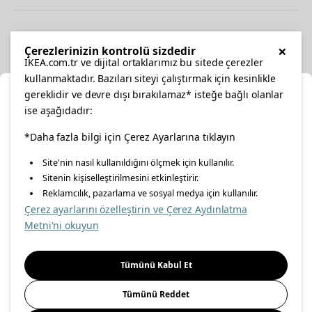
Other
×
Çerezlerinizin kontrolü sizdedir
IKEA.com.tr ve dijital ortaklarımız bu sitede çerezler
kullanmaktadır. Bazıları siteyi çalıştırmak için kesinlikle
gereklidir ve devre dışı bırakılamaz* isteğe bağlı olanlar
Cl
ise aşağıdadır:
Select Location
*Daha fazla bilgi için Çerez Ayarlarına tıklayın
facebook
twitter
instagram
pinterest
youtube
Site'nin nasıl kullanıldığını ölçmek için kullanılır.
Please select to see the content specific to your delivery
Sitenin kişiselleştirilmesini etkinleştirir.
linkedin
location for your orders from Online Store.
Reklamcılık, pazarlama ve sosyal medya için kullanılır.
Çerez ayarlarını özelleştirin ve Çerez Aydınlatma
Select a city first
Metni'ni okuyun
Energy Policy
Information Security Policy
Quality Policy
Please select
Food Safety Policy
Information Society Services
Tümünü Kabul Et
Important Notice
Privacy Agreement
Personal Data Protection
Tümünü Reddet
Cookie Policy