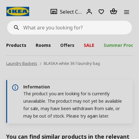
se
Select
Login
Piece(s)
Select City
What
a
are
you
looking
for?
city
Products
Rooms
Offers
SALE
Summer Produc
Laundry Baskets
BLASKA white 36 l laundry bag
Information
The product you are looking for is currently
unavailable. The product may not yet be available
for sale, may have been withdrawn from sale, or
may be out of stock. Please try again later.
You can find similar products in the relevant