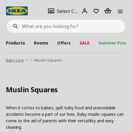
se
Select
Login
Piece(s)
Select City
What
a
are
you
looking
for?
city
Products
Rooms
Offers
SALE
Summer Produc
Baby Care
Muslin Squares
Muslin Squares
When it comes to babies, spilt baby food and unavoidable
accidents become a part of our lives. Baby muslin squares can
come to the aid of parents with their versatility and easy
cleaning.