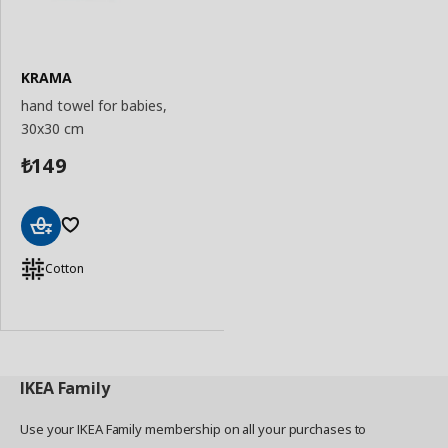
KRAMA
hand towel for babies,
30x30 cm
149
₺
Add
to
Cotton
Basket
IKEA
Family
Use your IKEA Family membership on all your purchases to