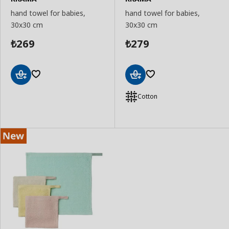
hand towel for babies,
hand towel for babies,
30x30 cm
30x30 cm
269
279
₺
₺
Add
Add
to
to
Cotton
Basket
Basket