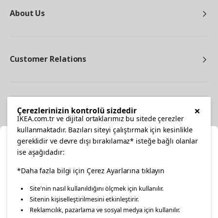
About Us
Customer Relations
Other
×
Çerezlerinizin kontrolü sizdedir
IKEA.com.tr ve dijital ortaklarımız bu sitede çerezler
kullanmaktadır. Bazıları siteyi çalıştırmak için kesinlikle
gereklidir ve devre dışı bırakılamaz* isteğe bağlı olanlar
Cl
ise aşağıdadır:
Select Location
facebook
*Daha fazla bilgi için Çerez Ayarlarına tıklayın
twitter
instagram
pinterest
youtube
Site'nin nasıl kullanıldığını ölçmek için kullanılır.
Please select to see the content specific to your delivery
Sitenin kişiselleştirilmesini etkinleştirir.
linkedin
location for your orders from Online Store.
Reklamcılık, pazarlama ve sosyal medya için kullanılır.