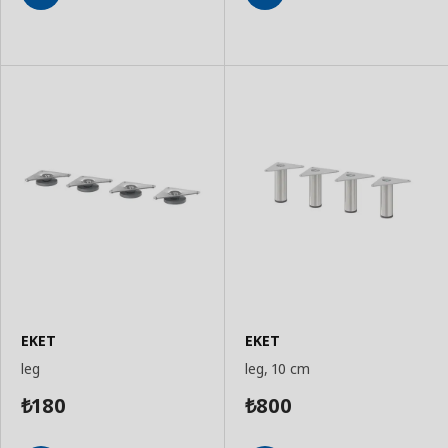
Add
Add
to
to
Basket
Basket
EKET
EKET
leg
leg, 10 cm
180
800
₺
₺