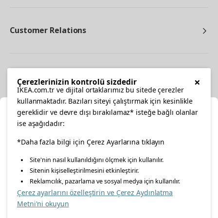
Customer Relations
Other
×
Çerezlerinizin kontrolü sizdedir
IKEA.com.tr ve dijital ortaklarımız bu sitede çerezler
kullanmaktadır. Bazıları siteyi çalıştırmak için kesinlikle
gereklidir ve devre dışı bırakılamaz* isteğe bağlı olanlar
Cl
ise aşağıdadır:
Select Location
facebook
*Daha fazla bilgi için Çerez Ayarlarına tıklayın
twitter
instagram
pinterest
youtube
Site'nin nasıl kullanıldığını ölçmek için kullanılır.
Please select to see the content specific to your delivery
Sitenin kişiselleştirilmesini etkinleştirir.
linkedin
location for your orders from Online Store.
Reklamcılık, pazarlama ve sosyal medya için kullanılır.
Çerez ayarlarını özelleştirin ve Çerez Aydınlatma
Select a city first
Metni'ni okuyun
Energy Policy
Information Security Policy
Quality Policy