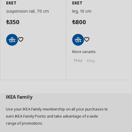
EKET
EKET
suspension rail, 70 cm
leg, 10 cm
350
800
₺
₺
Add
Add
More variants
to
to
Basket
Basket
IKEA
Family
Use your IKEA Family membership on all your purchases to
earn IKEA Family Points and take advantage of a wide
range of promotions.