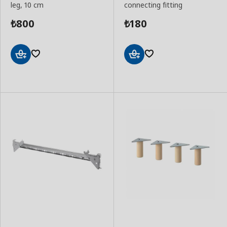
leg, 10 cm
connecting fitting
800
180
₺
₺
Add
Add
to
to
Basket
Basket