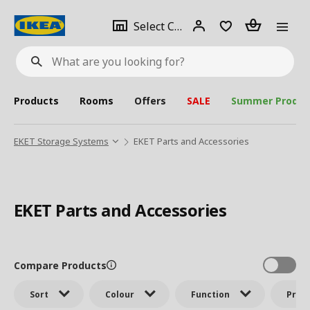
se
Select
Login
Piece(s)
Select City
What
a
are
you
looking
for?
city
Products
Rooms
Offers
SALE
Summer Produc
EKET Storage Systems
EKET Parts and Accessories
EKET Parts and Accessories
Compare Products
Sort
Colour
Function
Price