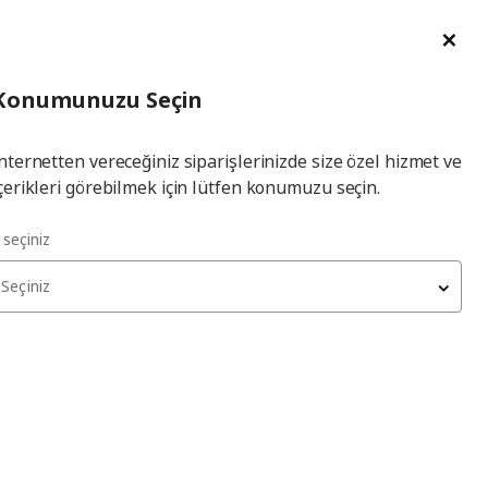
im Talebi
English
Ka
İl
Giriş
Ade
İl Seçiniz
Hej! Üye Girişi / Üye Ol
Konumunuzu Seçin
seçiniz
Yap
nternetten vereceğiniz siparişlerinizde size özel hizmet ve
çerikleri görebilmek için lütfen konumuzu seçin.
l seçiniz
Seçiniz
LASTARE
bank
, beyaz, 90x42x48 cm
1.599
₺
706.156.65