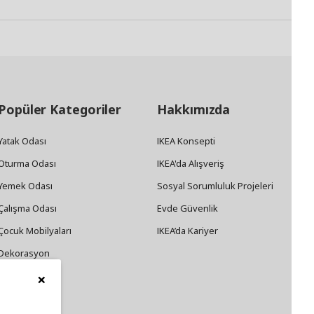
Popüler Kategoriler
Hakkımızda
Yatak Odası
IKEA Konsepti
Oturma Odası
IKEA'da Alışveriş
Yemek Odası
Sosyal Sorumluluk Projeleri
Çalışma Odası
Evde Güvenlik
Çocuk Mobilyaları
IKEA’da Kariyer
Dekorasyon
×
Züccaciye