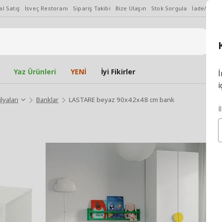
l Satış
İsveç Restoranı
Sipariş Takibi
Bize Ulaşın
Stok Sorgula
İade/Değiş
Yaz Ürünleri
YENİ
İyi Fikirler
İ
i
lyaları
Banklar
LASTARE beyaz 90x42x48 cm bank
İ