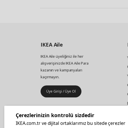
IKEA
Aile
IKEA Aile üyeliğiniz ile her
alışverişinizde IKEA Aile Para
kazanın ve kampanyaları
kaçırmayın.
Üye Girişi / Üye Ol
IKEA
Kurumsal Satış
Çerezlerinizin kontrolü sizdedir
İş yeri mobilya ve aksesuar
IKEA.com.tr ve dijital ortaklarımız bu sitede çerezler