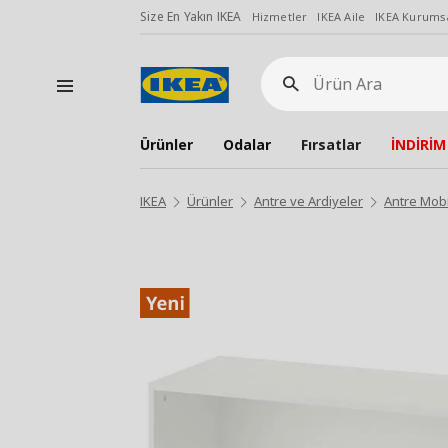
Size En Yakın IKEA
Hizmetler
IKEA Aile
IKEA Kurumsa
Ürün
Ara
Ürünler
Odalar
Fırsatlar
İNDİRİM
IKEA
Ürünler
Antre ve Ardiyeler
Antre Mobi