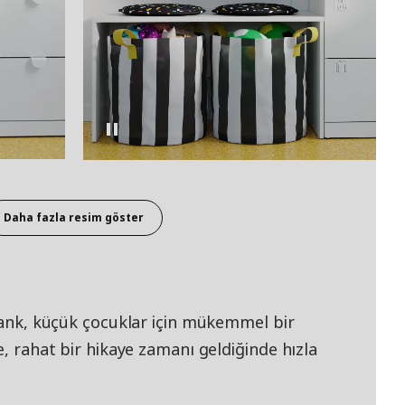
Daha fazla resim göster
 bank, küçük çocuklar için mükemmel bir
e, rahat bir hikaye zamanı geldiğinde hızla