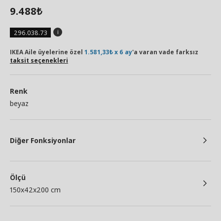
9.488
₺
296.038.73
IKEA Aile üyelerine özel
1.581,33₺ x 6 ay
'a varan vade farksız
taksit seçenekleri
Renk
beyaz
Diğer Fonksiyonlar
Ölçü
150x42x200 cm