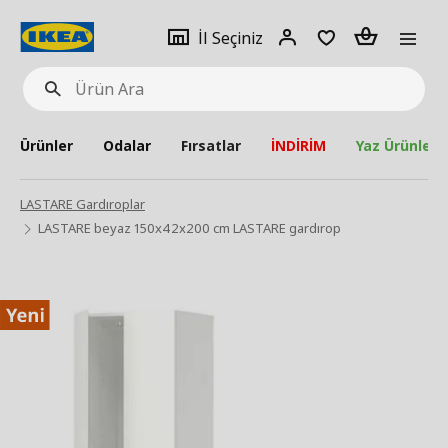
pat
İl
Giriş
Adet
İl Seçiniz
Ürün
seçiniz
Yap
Ara
Ürünler
Odalar
Fırsatlar
İNDİRİM
Yaz Ürünleri
LASTARE Gardıroplar
LASTARE beyaz 150x42x200 cm LASTARE gardırop