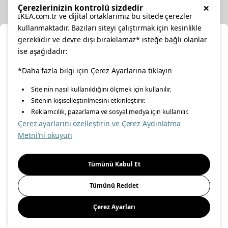
Diğer
×
Çerezlerinizin kontrolü sizdedir
IKEA.com.tr ve dijital ortaklarımız bu sitede çerezler
kullanmaktadır. Bazıları siteyi çalıştırmak için kesinlikle
gereklidir ve devre dışı bırakılamaz* isteğe bağlı olanlar
Ka
ise aşağıdadır:
Konumunuzu Seçin
facebook
*Daha fazla bilgi için Çerez Ayarlarına tıklayın
twitter
instagram
pinterest
youtube
Site'nin nasıl kullanıldığını ölçmek için kullanılır.
İnternetten vereceğiniz siparişlerinizde size özel hizmet ve
Sitenin kişiselleştirilmesini etkinleştirir.
linkedin
içerikleri görebilmek için lütfen konumuzu seçin.
Reklamcılık, pazarlama ve sosyal medya için kullanılır.
Çerez ayarlarını özelleştirin ve Çerez Aydınlatma
İl seçiniz
Metni'ni okuyun
Enerji Politikası
Bilgi Güvenliği Politikası
Kalite Politikası
Seçiniz
Gıda Güvenliği Politikası
Bilgi Toplumu Hizmetleri
Tümünü Kabul Et
Önemli Bilgilendirme
İnternet Sitesi Gizlilik Politikası
Tümünü Reddet
Kişisel Verilerin Korunması
Çerez Politikası
Çerez Ayarları
Kaydet
© Inter IKEA Systems B.V 1999-
2026
Site Creation & Technology
by
MagiClick Digital Solutions