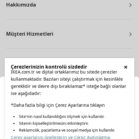
Hakkımızda
Müşteri Hizmetleri
Diğer
×
Çerezlerinizin kontrolü sizdedir
IKEA.com.tr ve dijital ortaklarımız bu sitede çerezler
kullanmaktadır. Bazıları siteyi çalıştırmak için kesinlikle
gereklidir ve devre dışı bırakılamaz* isteğe bağlı olanlar
Ka
ise aşağıdadır:
Konumunuzu Seçin
facebook
*Daha fazla bilgi için Çerez Ayarlarına tıklayın
twitter
instagram
pinterest
youtube
Site'nin nasıl kullanıldığını ölçmek için kullanılır.
İnternetten vereceğiniz siparişlerinizde size özel hizmet ve
Sitenin kişiselleştirilmesini etkinleştirir.
linkedin
içerikleri görebilmek için lütfen konumuzu seçin.
Reklamcılık, pazarlama ve sosyal medya için kullanılır.
Çerez ayarlarını özelleştirin ve Çerez Aydınlatma