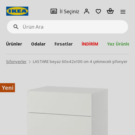
pat
İl
Giriş
Adet
İl Seçiniz
Ürün
seçiniz
Yap
Ara
Ürünler
Odalar
Fırsatlar
İNDİRİM
Yaz Ürünleri
Şifonyerler
LASTARE beyaz 60x42x100 cm 4 çekmeceli şifonyer