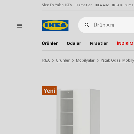
Size En Yakın IKEA
Hizmetler
IKEA Aile
IKEA Kurumsa
Ürün
Ara
Ürünler
Odalar
Fırsatlar
İNDİRİM
IKEA
Ürünler
Mobilyalar
Yatak Odası Mobily