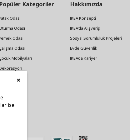
Popüler Kategoriler
Hakkımızda
Yatak Odası
IKEA Konsepti
Oturma Odası
IKEA'da Alışveriş
Yemek Odası
Sosyal Sorumluluk Projeleri
Çalışma Odası
Evde Güvenlik
Çocuk Mobilyaları
IKEA’da Kariyer
Dekorasyon
×
Züccaciye
le
lar ise