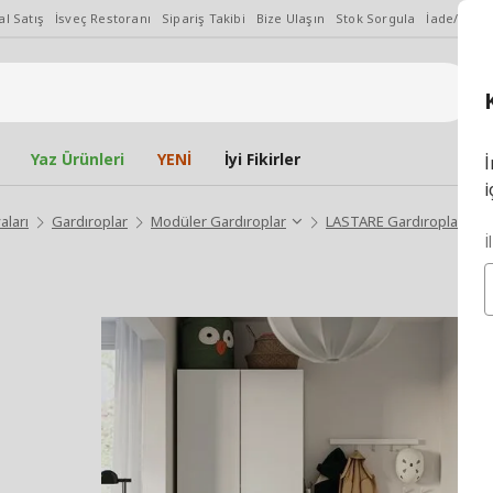
l Satış
İsveç Restoranı
Sipariş Takibi
Bize Ulaşın
Stok Sorgula
İade/Değiş
Yaz Ürünleri
YENİ
İyi Fikirler
İ
i
aları
Gardıroplar
Modüler Gardıroplar
LASTARE Gardıroplar
İ