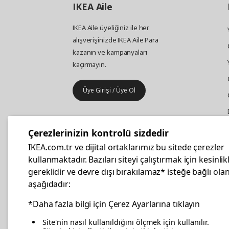
IKEA
Aile
IKEA Aile üyeliğiniz ile her
alışverişinizde IKEA Aile Para
kazanın ve kampanyaları
kaçırmayın.
Üye Girişi / Üye Ol
IKEA
Kurumsal Satış
Çerezlerinizin kontrolü sizdedir
İş yeri mobilya ve aksesuar
IKEA.com.tr ve dijital ortaklarımız bu sitede çerezler
alışverişleriniz IKEA Kurumsal Kart
kullanmaktadır. Bazıları siteyi çalıştırmak için kesinlik
ile daha hesaplı.
gereklidir ve devre dışı bırakılamaz* isteğe bağlı olan
aşağıdadır:
Hemen Başvurun
*Daha fazla bilgi için Çerez Ayarlarına tıklayın
Site'nin nasıl kullanıldığını ölçmek için kullanılır.