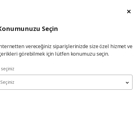
im Talebi
English
Ka
İl
Giriş
Ade
İl Seçiniz
Hej! Üye Girişi / Üye Ol
Konumunuzu Seçin
seçiniz
Yap
nternetten vereceğiniz siparişlerinizde size özel hizmet ve
çerikleri görebilmek için lütfen konumuzu seçin.
l seçiniz
Seçiniz