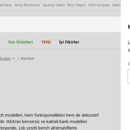
l Satış
İsveç Restoranı
Sipariş Takibi
Bize Ulaşın
Stok Sorgula
İade/Değiş
Yaz Ürünleri
YENİ
İyi Fikirler
İ
i
lyaları
Banklar
İ
ch modelleri, hem fonksiyonellikleri hem de dekoratif
ilir. IKEA'nın benzersiz ve kaliteli bank modelleri
tegoride, çok çeşitli bench alternatiflerini