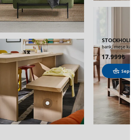
STOCKHOLM 2
bank, meşe kapla
17.999
₺
Sepete 