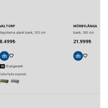
VALTORP
MÖRBYLÅNGA
depolama alanlı bank, 103 cm
bank, 180 cm
8.499
21.999
₺
₺
Sepete
Sepete
Ekle
Ekle
10 yıl garanti
Daha fazla seçenek