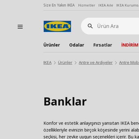
Size En Yakın IKEA
Hizmetler
IKEA Aile
IKEA Kurumsa
Ürün
Ara
Ürünler
Odalar
Fırsatlar
İNDİRİM
IKEA
Ürünler
Antre ve Ardiyeler
Antre Mobi
Banklar
Konfor ve estetik anlayışınızı yansıtan IKEA ben
özellikleriyle evinizin birçok köşesinde yerini alab
seçkisi, her zevke uygun seçenekleri içerir. Bu ka