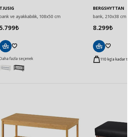
TJUSIG
BERGSHYTTAN
bank ve ayakkabılık, 108x50 cm
bank, 210x38 cm
5.799
8.299
₺
₺
Sepete
Sepete
Daha fazla seçenek
Ekle
Ekle
110 kg'a kadar test ed