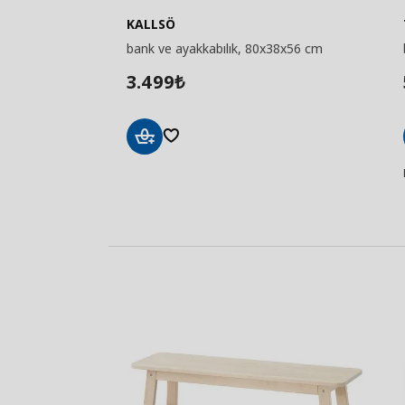
KALLSÖ
bank ve ayakkabılık, 80x38x56 cm
3.499
₺
Sepete
Ekle