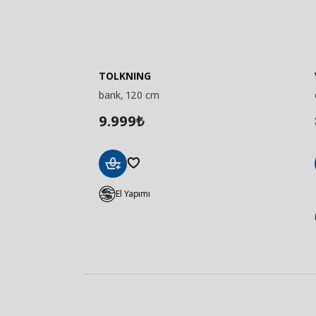
TOLKNING
bank, 120 cm
9.999
₺
Sepete
Ekle
El Yapımı