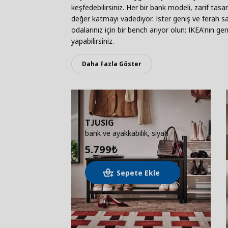
keşfedebilirsiniz. Her bir bank modeli, zarif tasa
değer katmayı vadediyor. İster geniş ve ferah sa
odalarınız için bir bench arıyor olun; IKEA'nın g
yapabilirsiniz.
Daha Fazla Göster
TJUSIG
bank ve ayakkabılık, siyah
5.799
₺
Sepete Ekle