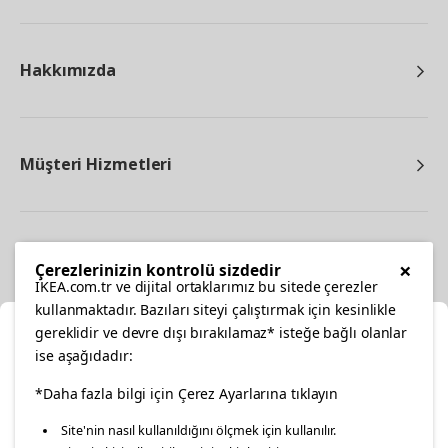
Hakkımızda
Müşteri Hizmetleri
Diğer
×
Çerezlerinizin kontrolü sizdedir
IKEA.com.tr ve dijital ortaklarımız bu sitede çerezler
kullanmaktadır. Bazıları siteyi çalıştırmak için kesinlikle
gereklidir ve devre dışı bırakılamaz* isteğe bağlı olanlar
Ka
ise aşağıdadır:
Konumunuzu Seçin
facebook
twitter
instagram
pinterest
youtube
*Daha fazla bilgi için Çerez Ayarlarına tıklayın
Site'nin nasıl kullanıldığını ölçmek için kullanılır.
İnternetten vereceğiniz siparişlerinizde size özel hizmet ve