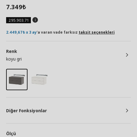
7.349
₺
295.903.71
2.449,67₺ x 3 ay
'a varan vade farksız
taksit seçenekleri
Renk
koyu gri
Diğer Fonksiyonlar
Ölçü