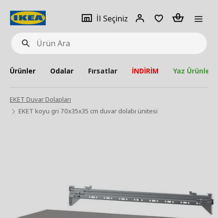
pat
İl
Giriş
Adet
İl Seçiniz
Ürün
seçiniz
Yap
Ara
Ürünler
Odalar
Fırsatlar
İNDİRİM
Yaz Ürünleri
EKET Duvar Dolapları
EKET koyu gri 70x35x35 cm duvar dolabı ünitesi