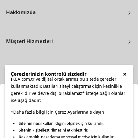
Hakkımızda
Müşteri Hizmetleri
Diğer
×
Çerezlerinizin kontrolü sizdedir
IKEA.com.tr ve dijital ortaklarımız bu sitede çerezler
kullanmaktadır. Bazıları siteyi çalıştırmak için kesinlikle
gereklidir ve devre dışı bırakılamaz* isteğe bağlı olanlar
Ka
ise aşağıdadır:
Konumunuzu Seçin
facebook
twitter
instagram
pinterest
youtube
*Daha fazla bilgi için Çerez Ayarlarına tıklayın
Site'nin nasıl kullanıldığını ölçmek için kullanılır.
İnternetten vereceğiniz siparişlerinizde size özel hizmet ve
Sitenin kişiselleştirilmesini etkinleştirir.
linkedin
içerikleri görebilmek için lütfen konumuzu seçin.
Reklamcılık, pazarlama ve sosyal medya için kullanılır.