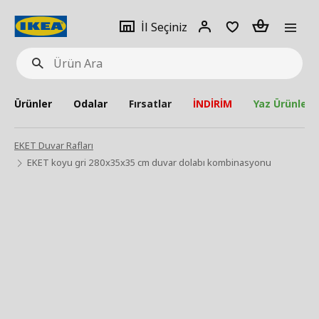
pat
İl
Giriş
Adet
İl Seçiniz
Ürün
seçiniz
Yap
Ara
Ürünler
Odalar
Fırsatlar
İNDİRİM
Yaz Ürünleri
EKET Duvar Rafları
EKET koyu gri 280x35x35 cm duvar dolabı kombinasyonu