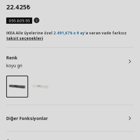
22.425
₺
095.809.95
IKEA Aile üyelerine özel
2.491,67₺ x 9 ay
'a varan vade farksız
taksit seçenekleri
Renk
koyu gri
Diğer Fonksiyonlar