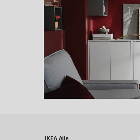
IKEA
Aile