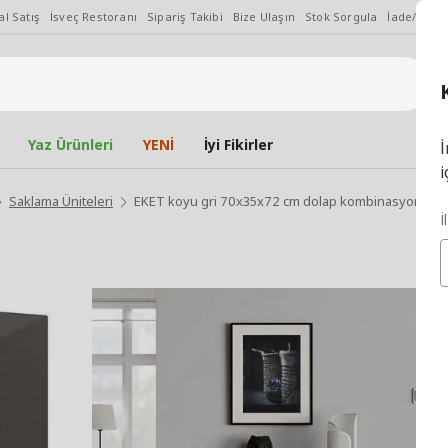
l Satış
İsveç Restoranı
Sipariş Takibi
Bize Ulaşın
Stok Sorgula
İade/Değiş
Yaz Ürünleri
YENİ
İyi Fikirler
İ
i
Saklama Üniteleri
EKET koyu gri 70x35x72 cm dolap kombinasyonu
İ