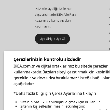
IKEA Aile üyeliğiniz ile her
alışverişinizde IKEA Aile Para
kazanın ve kampanyaları
kaçırmayın.
Üye Girişi / Üye Ol
IKEA
Kurumsal Satış
Çerezlerinizin kontrolü sizdedir
İş yeri mobilya ve aksesuar
IKEA.com.tr ve dijital ortaklarımız bu sitede çerezler
alışverişleriniz IKEA Kurumsal Kart
kullanmaktadır. Bazıları siteyi çalıştırmak için kesinlik
ile daha hesaplı.
gereklidir ve devre dışı bırakılamaz* isteğe bağlı olan
aşağıdadır:
Hemen Başvurun
*Daha fazla bilgi için Çerez Ayarlarına tıklayın
Site'nin nasıl kullanıldığını ölçmek için kullanılır.
Sitenin kişiselleştirilmesini etkinleştirir.