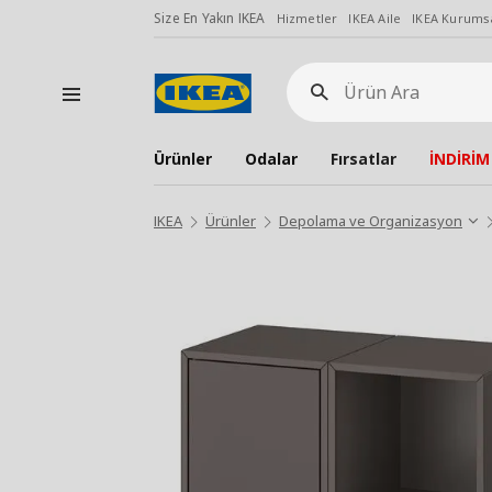
Size En Yakın IKEA
Hizmetler
IKEA Aile
IKEA Kurumsa
Ürün
Ara
Ürünler
Odalar
Fırsatlar
İNDİRİM
IKEA
Ürünler
Depolama ve Organizasyon