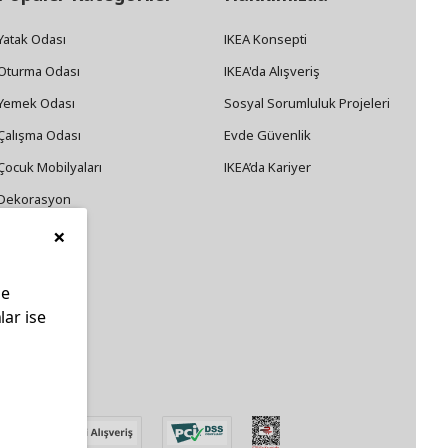
Yatak Odası
IKEA Konsepti
Oturma Odası
IKEA'da Alışveriş
Yemek Odası
Sosyal Sorumluluk Projeleri
Çalışma Odası
Evde Güvenlik
Çocuk Mobilyaları
IKEA’da Kariyer
Dekorasyon
×
Züccaciye
le
lar ise