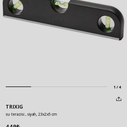
1 / 4
TRIXIG
su terazisi
, siyah, 23x2x5 cm
449
₺