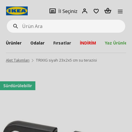
pat
İl
Giriş
Adet
İl Seçiniz
Ürün
seçiniz
Yap
Ara
Ürünler
Odalar
Fırsatlar
İNDİRİM
Yaz Ürünleri
Alet Takımları
TRIXIG siyah 23x2x5 cm su terazisi