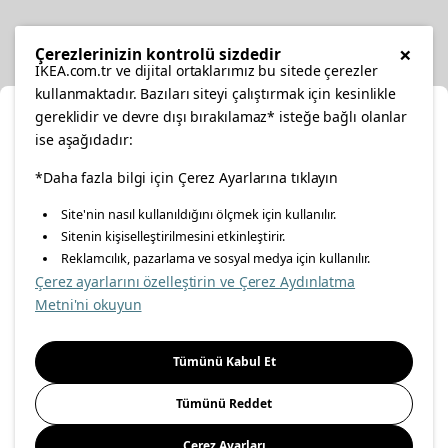
Diğer
×
Çerezlerinizin kontrolü sizdedir
IKEA.com.tr ve dijital ortaklarımız bu sitede çerezler
kullanmaktadır. Bazıları siteyi çalıştırmak için kesinlikle
gereklidir ve devre dışı bırakılamaz* isteğe bağlı olanlar
Ka
ise aşağıdadır:
Konumunuzu Seçin
facebook
twitter
instagram
pinterest
youtube
*Daha fazla bilgi için Çerez Ayarlarına tıklayın
Site'nin nasıl kullanıldığını ölçmek için kullanılır.
İnternetten vereceğiniz siparişlerinizde size özel hizmet ve
Sitenin kişiselleştirilmesini etkinleştirir.
linkedin
içerikleri görebilmek için lütfen konumuzu seçin.
Reklamcılık, pazarlama ve sosyal medya için kullanılır.
Çerez ayarlarını özelleştirin ve Çerez Aydınlatma
İl seçiniz
Metni'ni okuyun
Enerji Politikası
Bilgi Güvenliği Politikası
Kalite Politikası
Seçiniz
Gıda Güvenliği Politikası
Bilgi Toplumu Hizmetleri
Tümünü Kabul Et
Önemli Bilgilendirme
İnternet Sitesi Gizlilik Politikası
Tümünü Reddet
Kişisel Verilerin Korunması
Çerez Politikası
Çerez Ayarları