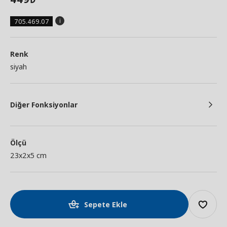
705.469.07
Renk
siyah
Diğer Fonksiyonlar
Ölçü
23x2x5 cm
Sepete Ekle