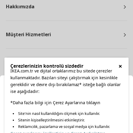
Hakkımızda
Müşteri Hizmetleri
Diğer
×
Çerezlerinizin kontrolü sizdedir
IKEA.com.tr ve dijital ortaklarımız bu sitede çerezler
kullanmaktadır. Bazıları siteyi çalıştırmak için kesinlikle
gereklidir ve devre dışı bırakılamaz* isteğe bağlı olanlar
Ka
ise aşağıdadır:
Konumunuzu Seçin
facebook
twitter
instagram
pinterest
youtube
*Daha fazla bilgi için Çerez Ayarlarına tıklayın
Site'nin nasıl kullanıldığını ölçmek için kullanılır.
İnternetten vereceğiniz siparişlerinizde size özel hizmet ve
Sitenin kişiselleştirilmesini etkinleştirir.
linkedin
içerikleri görebilmek için lütfen konumuzu seçin.
Reklamcılık, pazarlama ve sosyal medya için kullanılır.