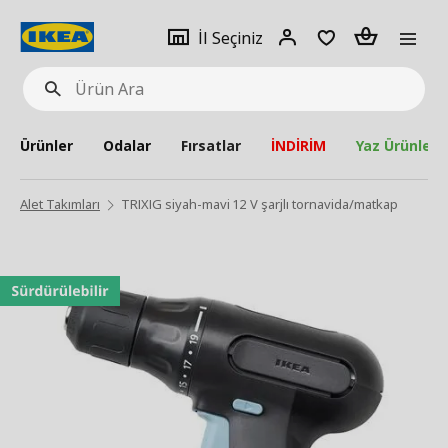
pat
İl
Giriş
Adet
İl Seçiniz
Ürün
seçiniz
Yap
Ara
Ürünler
Odalar
Fırsatlar
İNDİRİM
Yaz Ürünleri
Alet Takımları
TRIXIG siyah-mavi 12 V şarjlı tornavida/matkap