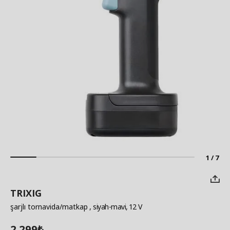
1 / 7
TRIXIG
şarjlı tornavida/matkap
, siyah-mavi, 12 V
2.299
₺