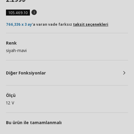
105.469.10
766,33₺ x 3 ay
'a varan vade farksız
taksit seçenekleri
Renk
siyah-mavi
Diğer Fonksiyonlar
Ölçü
12 V
Bu ürün ile tamamlanmalı