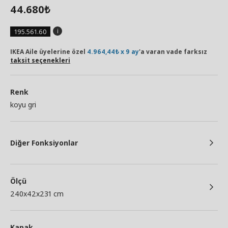
44.680
₺
195.561.60
IKEA Aile üyelerine özel
4.964,44₺ x 9 ay
'a varan vade farksız
taksit seçenekleri
Renk
koyu gri
Diğer Fonksiyonlar
Ölçü
240x42x231 cm
Kapak