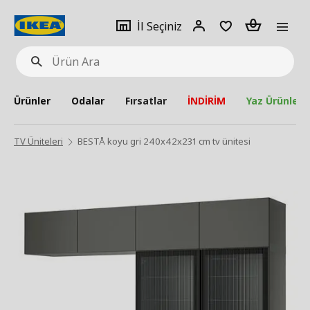
pat
İl
Giriş
Adet
İl Seçiniz
Ürün
seçiniz
Yap
Ara
Ürünler
Odalar
Fırsatlar
İNDİRİM
Yaz Ürünleri
TV Üniteleri
BESTÅ koyu gri 240x42x231 cm tv ünitesi