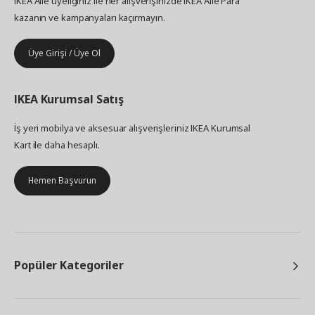
IKEA Aile üyeliğiniz ile her alışverişinizde IKEA Aile Para
kazanın ve kampanyaları kaçırmayın.
Üye Girişi / Üye Ol
IKEA
Kurumsal Satış
İş yeri mobilya ve aksesuar alışverişleriniz IKEA Kurumsal
Kart ile daha hesaplı.
Hemen Başvurun
Popüler Kategoriler