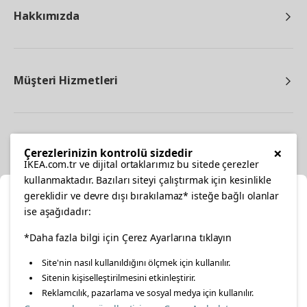
Hakkımızda
Müşteri Hizmetleri
Diğer
×
Çerezlerinizin kontrolü sizdedir
IKEA.com.tr ve dijital ortaklarımız bu sitede çerezler
kullanmaktadır. Bazıları siteyi çalıştırmak için kesinlikle
gereklidir ve devre dışı bırakılamaz* isteğe bağlı olanlar
Ka
ise aşağıdadır:
Konumunuzu Seçin
*Daha fazla bilgi için Çerez Ayarlarına tıklayın
facebook
twitter
instagram
pinterest
youtube
Site'nin nasıl kullanıldığını ölçmek için kullanılır.
İnternetten vereceğiniz siparişlerinizde size özel hizmet ve
Sitenin kişiselleştirilmesini etkinleştirir.
linkedin
içerikleri görebilmek için lütfen konumuzu seçin.
Reklamcılık, pazarlama ve sosyal medya için kullanılır.