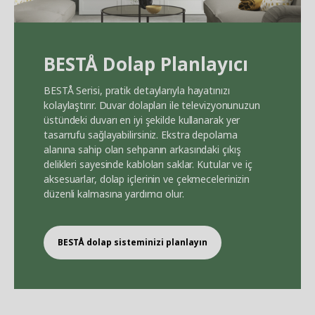
BEST
Å
Dolap Planlayıcı
BEST
Å
Serisi, pratik detaylarıyla hayatınızı
kolaylaştırır. Duvar dolapları ile televizyonunuzun
üstündeki duvarı en iyi şekilde kullanarak yer
tasarrufu sağlayabilirsiniz. Ekstra depolama
alanına sahip olan sehpanın arkasındaki çıkış
delikleri sayesinde kabloları saklar. Kutular ve iç
aksesuarlar, dolap içlerinin ve çekmecelerinizin
düzenli kalmasına yardımcı olur.
BEST
Å
dolap sisteminizi planlayın