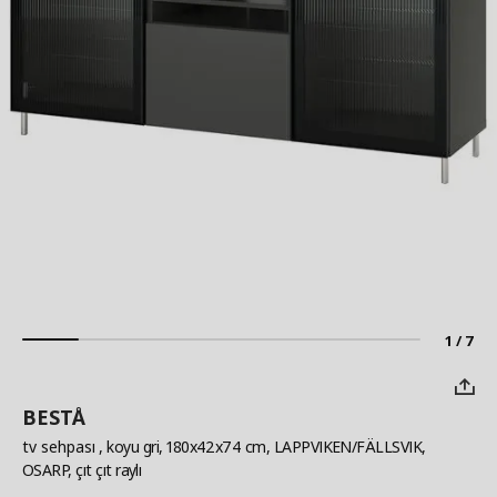
1 / 7
BESTÅ
tv sehpası
, koyu gri, 180x42x74 cm, LAPPVIKEN/FÄLLSVIK,
OSARP, çıt çıt raylı