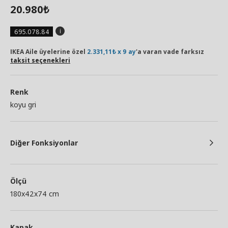
20.980
₺
695.078.84
IKEA Aile üyelerine özel
2.331,11₺ x 9 ay
'a varan vade farksız
taksit seçenekleri
Renk
koyu gri
Diğer Fonksiyonlar
Ölçü
180x42x74 cm
Kapak