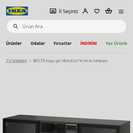
pat
İl
Giriş
Adet
İl Seçiniz
Ürün
seçiniz
Yap
Ara
Ürünler
Odalar
Fırsatlar
İNDİRİM
Yaz Ürünleri
TV Üniteleri
BESTÅ koyu gri 180x42x74 cm tv sehpası