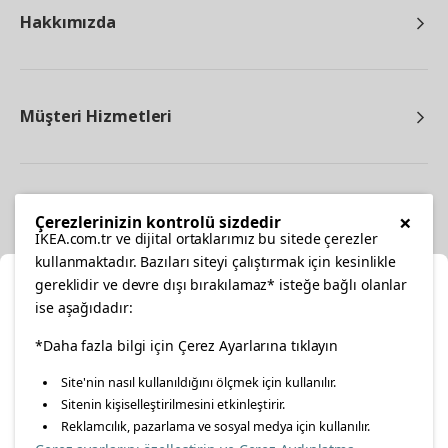
Hakkımızda
Müşteri Hizmetleri
Diğer
×
Çerezlerinizin kontrolü sizdedir
IKEA.com.tr ve dijital ortaklarımız bu sitede çerezler
kullanmaktadır. Bazıları siteyi çalıştırmak için kesinlikle
gereklidir ve devre dışı bırakılamaz* isteğe bağlı olanlar
Ka
ise aşağıdadır:
Konumunuzu Seçin
*Daha fazla bilgi için Çerez Ayarlarına tıklayın
facebook
twitter
instagram
pinterest
youtube
Site'nin nasıl kullanıldığını ölçmek için kullanılır.
İnternetten vereceğiniz siparişlerinizde size özel hizmet ve
Sitenin kişiselleştirilmesini etkinleştirir.
linkedin
içerikleri görebilmek için lütfen konumuzu seçin.
Reklamcılık, pazarlama ve sosyal medya için kullanılır.