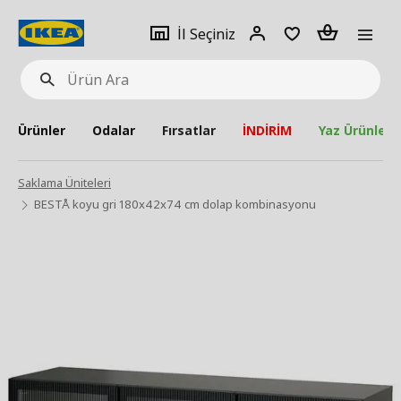
pat
İl
Giriş
Adet
İl Seçiniz
Ürün
seçiniz
Yap
Ara
Ürünler
Odalar
Fırsatlar
İNDİRİM
Yaz Ürünleri
Saklama Üniteleri
BESTÅ koyu gri 180x42x74 cm dolap kombinasyonu