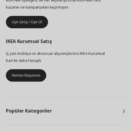
IKEA Aile üyeliğiniz ile her alışverişinizde IKEA Aile Para
kazanın ve kampanyaları kaçırmayın.
Üye Girişi / Üye Ol
IKEA
Kurumsal Satış
İş yeri mobilya ve aksesuar alışverişleriniz IKEA Kurumsal
Kart ile daha hesaplı.
Hemen Başvurun
Popüler Kategoriler