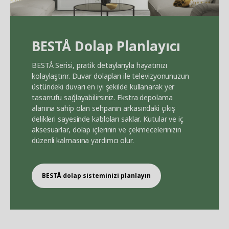
BEST
Å
Dolap Planlayıcı
BEST
Å
Serisi, pratik detaylarıyla hayatınızı
kolaylaştırır. Duvar dolapları ile televizyonunuzun
üstündeki duvarı en iyi şekilde kullanarak yer
tasarrufu sağlayabilirsiniz. Ekstra depolama
alanına sahip olan sehpanın arkasındaki çıkış
delikleri sayesinde kabloları saklar. Kutular ve iç
aksesuarlar, dolap içlerinin ve çekmecelerinizin
düzenli kalmasına yardımcı olur.
BEST
Å
dolap sisteminizi planlayın