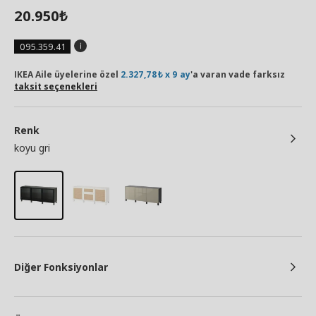
20.950
₺
095.359.41
IKEA Aile üyelerine özel
2.327,78₺ x 9 ay
'a varan vade farksız
taksit seçenekleri
Renk
koyu gri
Diğer Fonksiyonlar