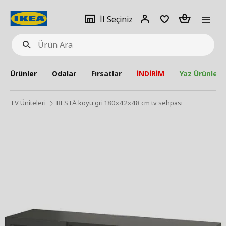
pat
İl
Giriş
Adet
İl Seçiniz
Ürün
seçiniz
Yap
Ara
Ürünler
Odalar
Fırsatlar
İNDİRİM
Yaz Ürünleri
TV Üniteleri
BESTÅ koyu gri 180x42x48 cm tv sehpası