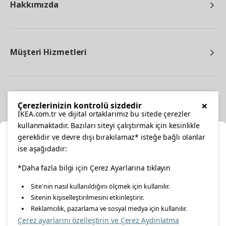
Hakkımızda
Müşteri Hizmetleri
Diğer
×
Çerezlerinizin kontrolü sizdedir
IKEA.com.tr ve dijital ortaklarımız bu sitede çerezler
kullanmaktadır. Bazıları siteyi çalıştırmak için kesinlikle
gereklidir ve devre dışı bırakılamaz* isteğe bağlı olanlar
Ka
ise aşağıdadır:
Konumunuzu Seçin
*Daha fazla bilgi için Çerez Ayarlarına tıklayın
facebook
twitter
instagram
pinterest
youtube
Site'nin nasıl kullanıldığını ölçmek için kullanılır.
İnternetten vereceğiniz siparişlerinizde size özel hizmet ve
Sitenin kişiselleştirilmesini etkinleştirir.
linkedin
içerikleri görebilmek için lütfen konumuzu seçin.
Reklamcılık, pazarlama ve sosyal medya için kullanılır.
Çerez ayarlarını özelleştirin ve Çerez Aydınlatma