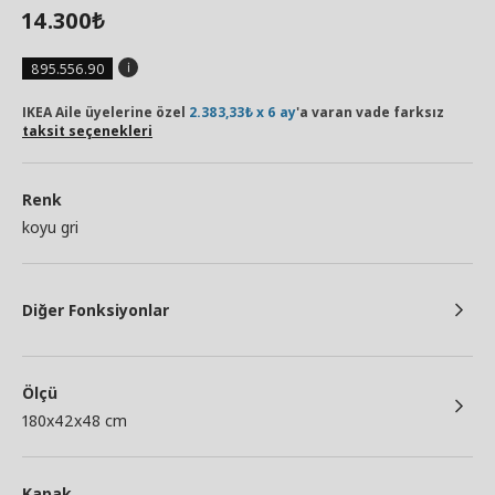
14.300
₺
895.556.90
IKEA Aile üyelerine özel
2.383,33₺ x 6 ay
'a varan vade farksız
taksit seçenekleri
Renk
koyu gri
Diğer Fonksiyonlar
Ölçü
180x42x48 cm
Kapak