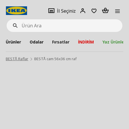
pat
İl
Giriş
Adet
İl Seçiniz
Ürün
seçiniz
Yap
Ara
Ürünler
Odalar
Fırsatlar
İNDİRİM
Yaz Ürünleri
BESTÅ Raflar
BESTÅ cam 56x36 cm raf