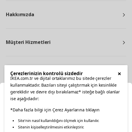
Hakkımızda
Müşteri Hizmetleri
Diğer
×
Çerezlerinizin kontrolü sizdedir
IKEA.com.tr ve dijital ortaklarımız bu sitede çerezler
kullanmaktadır. Bazıları siteyi çalıştırmak için kesinlikle
gereklidir ve devre dışı bırakılamaz* isteğe bağlı olanlar
Ka
ise aşağıdadır:
Konumunuzu Seçin
*Daha fazla bilgi için Çerez Ayarlarına tıklayın
facebook
twitter
instagram
pinterest
youtube
Site'nin nasıl kullanıldığını ölçmek için kullanılır.
İnternetten vereceğiniz siparişlerinizde size özel hizmet ve
Sitenin kişiselleştirilmesini etkinleştirir.
linkedin