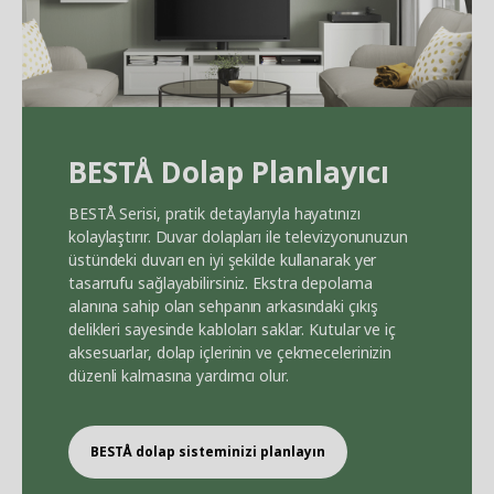
BEST
Å
Dolap Planlayıcı
BEST
Å
Serisi, pratik detaylarıyla hayatınızı
kolaylaştırır. Duvar dolapları ile televizyonunuzun
üstündeki duvarı en iyi şekilde kullanarak yer
tasarrufu sağlayabilirsiniz. Ekstra depolama
alanına sahip olan sehpanın arkasındaki çıkış
delikleri sayesinde kabloları saklar. Kutular ve iç
aksesuarlar, dolap içlerinin ve çekmecelerinizin
düzenli kalmasına yardımcı olur.
BEST
Å
dolap sisteminizi planlayın