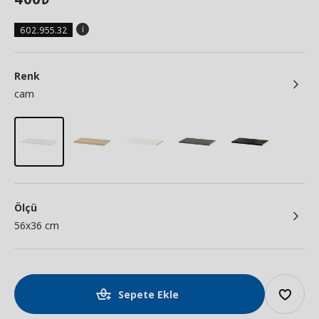
602.955.32
Renk
cam
Ölçü
56x36 cm
Sepete Ekle