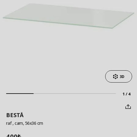
3D
1 / 4
BESTÅ
raf
, cam, 56x36 cm
400
₺