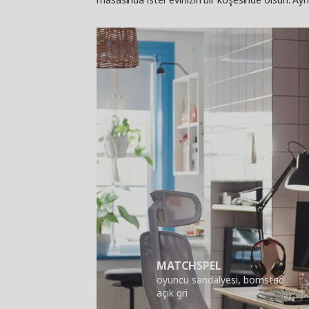
MATCHSPEL
oyuncu sandalyesi, bomstad
açık gri