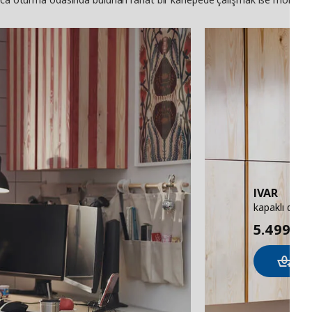
IVAR
kapaklı dola
5.499
₺
Se