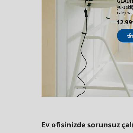
GLADH
yüksekli
çalışma
12.99
Ev ofisinizde sorunsuz çal