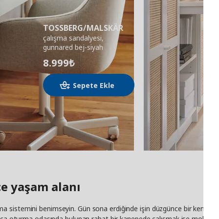
TOSSBERG/MALSKÄR
çalışma sandalyesi,
gunnared bej-siyah
8.999
₺
Sepete Ekle
ce yaşam alanı
çalışma sistemini benimseyin. Gün sona erdiğinde işin düzgünce bir kenara
rıca oturma odasında bulunan rahat bir kanepede çalışmak ise mola vakti