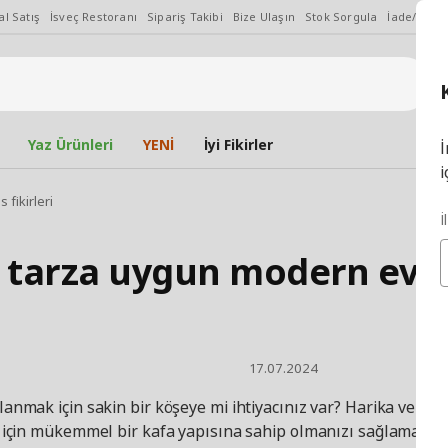
l Satış
İsveç Restoranı
Sipariş Takibi
Bize Ulaşın
Stok Sorgula
İade/Değiş
Yaz Ürünleri
YENİ
İyi Fikirler
İ
i
fikirleri
İ
 tarza uygun modern ev ofi
17.07.2024
aklanmak için sakin bir köşeye mi ihtiyacınız var? Harika ve eş
k için mükemmel bir kafa yapısına sahip olmanızı sağlamak üze