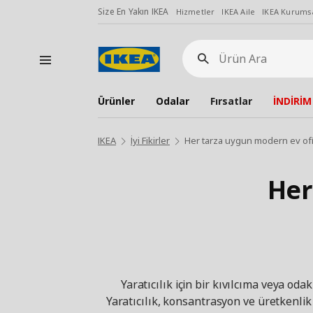
Size En Yakın IKEA
Hizmetler
IKEA Aile
IKEA Kurumsa
Ürün
Ara
Ürünler
Odalar
Fırsatlar
İNDİRİM
IKEA
İyi Fikirler
Her tarza uygun modern ev ofis 
Her
Yaratıcılık için bir kıvılcıma veya od
Yaratıcılık, konsantrasyon ve üretkenli