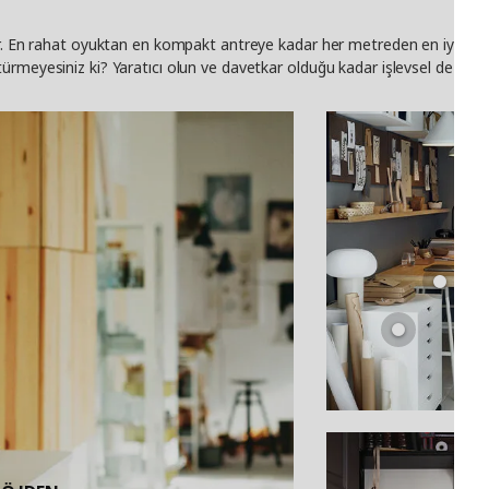
ır. En rahat oyuktan en kompakt antreye kadar her metreden en iyi şek
meyesiniz ki? Yaratıcı olun ve davetkar olduğu kadar işlevsel de olan bir 