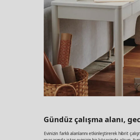
Gündüz çalışma alanı, ge
Evinizin farklı alanlarını etkinleştirerek hibrit 
masasında ister evinizin bir köşesinde olsun. Ay