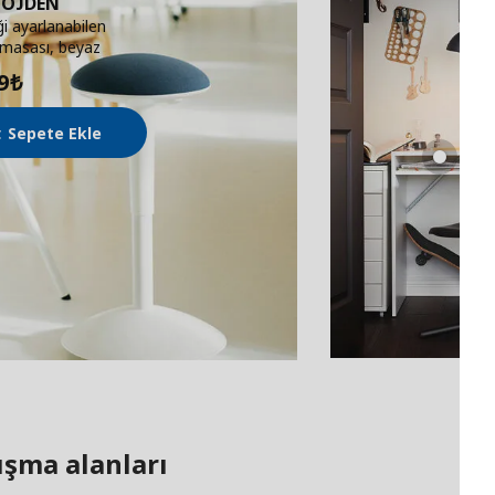
ÖJDEN
ği ayarlanabilen
 masası, beyaz
9
₺
Sepete Ekle
ışma alanları