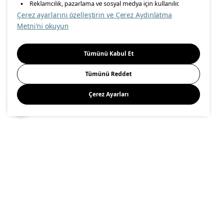
içerikleri görebilmek için lütfen konumuzu seçin.
Reklamcılık, pazarlama ve sosyal medya için kullanılır.
Çerez ayarlarını özelleştirin ve Çerez Aydınlatma
İl seçiniz
Metni'ni okuyun
Seçiniz
Tümünü Kabul Et
Tümünü Reddet
Çerez Ayarları
Kaydet
Yaz kutlamaları için 7/24 açık bir aile bahçesi
15.06.2026
Balkon & Bahçe
Evde Düzenli Yaşam