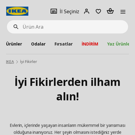
pat
İl
Giriş
Adet
İl Seçiniz
Ürün
seçiniz
Yap
Ara
Ürünler
Odalar
Fırsatlar
İNDİRİM
Yaz Ürünleri
IKEA
İyi Fikirler
İyi Fikirlerden ilham
alın!
Evlerin, içlerinde yaşayan insanların mükemmel bir yansıması
olduğuna inanıyoruz. Her şeyin olmasını istediğiniz yerde