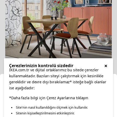
×
Çerezlerinizin kontrolü sizdedir
IKEA.com.tr ve dijital ortaklarımız bu sitede çerezler
Kırmızı-kahverengi tonlarında dekore edilmiş
kullanmaktadır. Bazıları siteyi çalıştırmak için kesinlikle
gereklidir ve devre dışı bırakılamaz* isteğe bağlı olanlar
bir yemek odası
Ka
ise aşağıdadır:
17.06.2026
Konumunuzu Seçin
*Daha fazla bilgi için Çerez Ayarlarına tıklayın
Yemek Odası
Yeme İçme
Ev Dekorasyonu
Site'nin nasıl kullanıldığını ölçmek için kullanılır.
İnternetten vereceğiniz siparişlerinizde size özel hizmet ve
Sitenin kişiselleştirilmesini etkinleştirir.