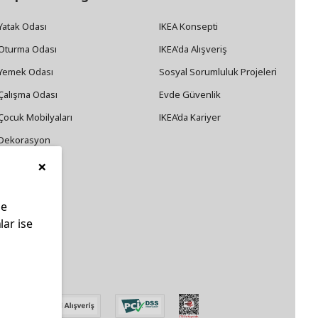
Yatak Odası
IKEA Konsepti
Oturma Odası
IKEA'da Alışveriş
Yemek Odası
Sosyal Sorumluluk Projeleri
Çalışma Odası
Evde Güvenlik
Çocuk Mobilyaları
IKEA’da Kariyer
Dekorasyon
×
Züccaciye
le
lar ise