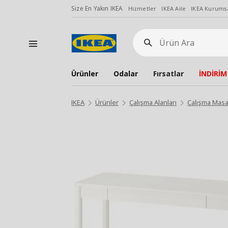
Size En Yakın IKEA
Hizmetler
IKEA Aile
IKEA Kurumsa
Ürün
Ara
Ürünler
Odalar
Fırsatlar
İNDİRİM
IKEA
Ürünler
Çalışma Alanları
Çalışma Masa