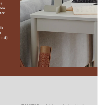
de
ızda
teki
lik
n
ettiği