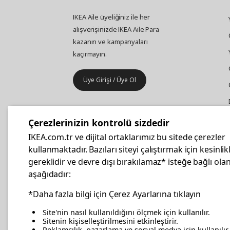
IKEA Aile üyeliğiniz ile her
alışverişinizde IKEA Aile Para
kazanın ve kampanyaları
kaçırmayın.
Üye Girişi / Üye Ol
IKEA
Kurumsal Satış
Çerezlerinizin kontrolü sizdedir
İş yeri mobilya ve aksesuar
IKEA.com.tr ve dijital ortaklarımız bu sitede çerezler
alışverişleriniz IKEA Kurumsal Kart
kullanmaktadır. Bazıları siteyi çalıştırmak için kesinlik
ile daha hesaplı.
gereklidir ve devre dışı bırakılamaz* isteğe bağlı olan
aşağıdadır:
Hemen Başvurun
*Daha fazla bilgi için Çerez Ayarlarına tıklayın
Site'nin nasıl kullanıldığını ölçmek için kullanılır.
Sitenin kişiselleştirilmesini etkinleştirir.
Reklamcılık, pazarlama ve sosyal medya için kullanılır.