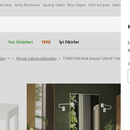
l Satış
İsveç Restoranı
Sipariş Takibi
Bize Ulaşın
Stok Sorgula
İade/Değiş
Yaz Ürünleri
YENİ
İyi Fikirler
İ
i
ları
Ahşap Çalışma Masaları
TONSTAD kırık beyaz 120x47 cm çalış
İ