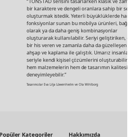
“TONSTAD serisini tasarlarken klasik ve zamans
bir karaktere ve dengeli oranlara sahip bir seri
oluşturmak istedik. Yeterli büyüklüklerde harika
fonksiyonlar sunan bu mobilya ürünleri, bağıms
olarak ya da daha geniş kombinasyonlar
oluşturarak kullanılabilir. Seriyi geliştiriken, güz
bir his veren ve zamanla daha da güzelleşen mas
ahşap ve kaplama ile çalıştık. Umarız insanlar b
seriyle kendi kişisel çözümlerini oluşturabilir ve
hem malzemelerin hem de tasarımın kalitesini
deneyimleyebilir.”
Tasarımcılar Eva Lilja Löwenhielm ve Ola Wihlborg
Popüler Kategoriler
Hakkımızda