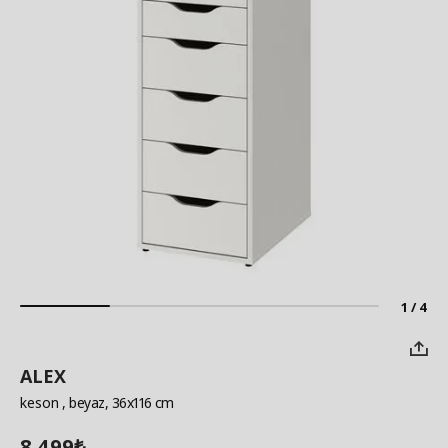
1 / 4
ALEX
keson
, beyaz, 36x116 cm
8.499
₺