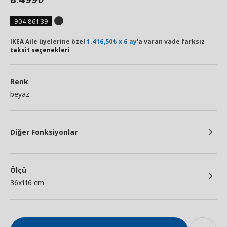
904.861.39
IKEA Aile üyelerine özel
1.416,50₺ x 6 ay
'a varan vade farksız
taksit seçenekleri
Renk
beyaz
Diğer Fonksiyonlar
Ölçü
36x116 cm