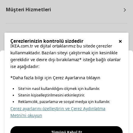
Müşteri Hizmetleri
Diğer
×
Çerezlerinizin kontrolü sizdedir
IKEA.com.tr ve dijital ortaklarımız bu sitede çerezler
kullanmaktadır. Bazıları siteyi çalıştırmak için kesinlikle
gereklidir ve devre dışı bırakılamaz* isteğe bağlı olanlar
Ka
ise aşağıdadır:
Konumunuzu Seçin
facebook
*Daha fazla bilgi için Çerez Ayarlarına tıklayın
twitter
instagram
pinterest
youtube
Site'nin nasıl kullanıldığını ölçmek için kullanılır.
İnternetten vereceğiniz siparişlerinizde size özel hizmet ve
Sitenin kişiselleştirilmesini etkinleştirir.
linkedin
içerikleri görebilmek için lütfen konumuzu seçin.
Reklamcılık, pazarlama ve sosyal medya için kullanılır.
Çerez ayarlarını özelleştirin ve Çerez Aydınlatma
İl seçiniz
Metni'ni okuyun
Enerji Politikası
Bilgi Güvenliği Politikası
Kalite Politikası
Seçiniz
Gıda Güvenliği Politikası
Bilgi Toplumu Hizmetleri
Tümünü Kabul Et