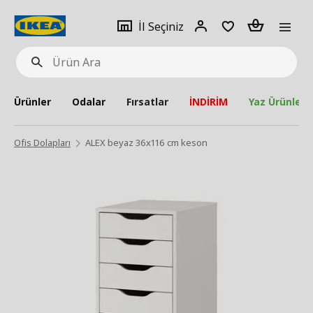
pat
İl
Giriş
Adet
İl Seçiniz
Ürün
seçiniz
Yap
Ara
Ürünler
Odalar
Fırsatlar
İNDİRİM
Yaz Ürünleri
Ofis Dolapları
ALEX beyaz 36x116 cm keson