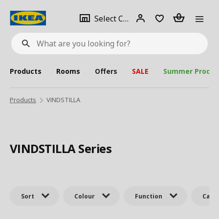
se
Select
Login
Piece(s)
Select City
What
a
are
you
looking
for?
city
Products
Rooms
Offers
SALE
Summer Produc
Products
VINDSTILLA
VINDSTILLA Series
Sort
Colour
Function
Cate