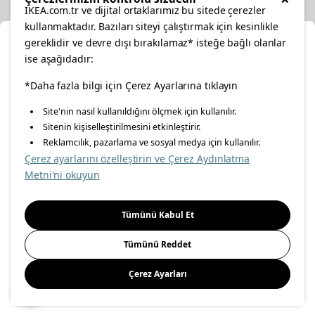
IKEA.com.tr ve dijital ortaklarımız bu sitede çerezler
kullanmaktadır. Bazıları siteyi çalıştırmak için kesinlikle
gereklidir ve devre dışı bırakılamaz* isteğe bağlı olanlar
Cl
ise aşağıdadır:
Select Location
facebook
*Daha fazla bilgi için Çerez Ayarlarına tıklayın
twitter
instagram
pinterest
youtube
Site'nin nasıl kullanıldığını ölçmek için kullanılır.
Please select to see the content specific to your delivery
Sitenin kişiselleştirilmesini etkinleştirir.
linkedin
location for your orders from Online Store.
Reklamcılık, pazarlama ve sosyal medya için kullanılır.
Çerez ayarlarını özelleştirin ve Çerez Aydınlatma
Select a city first
Metni'ni okuyun
Energy Policy
Information Security Policy
Quality Policy
Please select
Food Safety Policy
Information Society Services
Tümünü Kabul Et
Important Notice
Privacy Agreement
Personal Data Protection
Tümünü Reddet
Cookie Policy
Çerez Ayarları
Save
© Inter IKEA Systems B.V 1999-
2026
Site Creation & Technology
by
MagiClick Digital Solutions