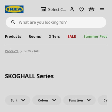
se
Select
Login
Piece(s)
Select City
What
a
are
you
looking
for?
city
Products
Rooms
Offers
SALE
Summer Produc
Products
SKOGHALL
SKOGHALL Series
Sort
Colour
Function
Cate