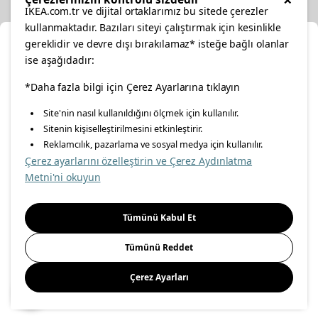
IKEA.com.tr ve dijital ortaklarımız bu sitede çerezler
kullanmaktadır. Bazıları siteyi çalıştırmak için kesinlikle
gereklidir ve devre dışı bırakılamaz* isteğe bağlı olanlar
Cl
ise aşağıdadır:
Select Location
facebook
*Daha fazla bilgi için Çerez Ayarlarına tıklayın
twitter
instagram
pinterest
youtube
Site'nin nasıl kullanıldığını ölçmek için kullanılır.
Please select to see the content specific to your delivery
Sitenin kişiselleştirilmesini etkinleştirir.
linkedin
location for your orders from Online Store.
Reklamcılık, pazarlama ve sosyal medya için kullanılır.
Çerez ayarlarını özelleştirin ve Çerez Aydınlatma
Select a city first
Metni'ni okuyun
Energy Policy
Information Security Policy
Quality Policy
Please select
Food Safety Policy
Information Society Services
Tümünü Kabul Et
Important Notice
Privacy Agreement
Personal Data Protection
Tümünü Reddet
Cookie Policy
Çerez Ayarları
Save
© Inter IKEA Systems B.V 1999-
2026
Site Creation & Technology
by
MagiClick Digital Solutions