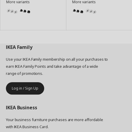
More variants
More variants
to
to
Basket
Basket
IKEA
Family
Use your IKEA Family membership on all your purchases to
earn IKEA Family Points and take advantage of a wide
range of promotions.
Log in / Sign Up
IKEA
Business
Your business furniture purchases are more affordable
with IKEA Business Card.