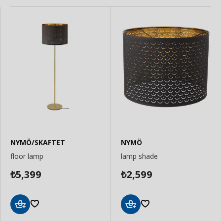
NYMÖ/SKAFTET
NYMÖ
floor lamp
lamp shade
5,399
2,599
₺
₺
Add
Add