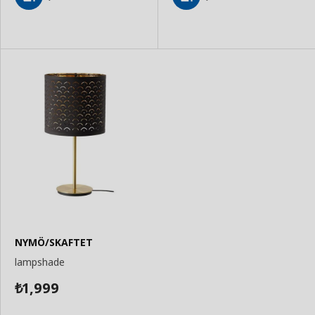
Add
Add
to
to
Basket
Basket
NYMÖ/SKAFTET
lampshade
1,999
₺