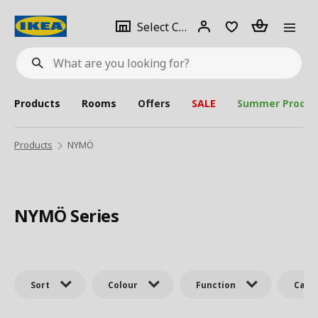
se
Select
Login
Piece(s)
Select City
What
a
are
you
looking
for?
city
Products
Rooms
Offers
SALE
Summer Produc
Products
NYMÖ
NYMÖ Series
Sort
Colour
Function
Cate