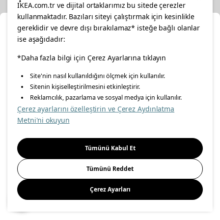
IKEA.com.tr ve dijital ortaklarımız bu sitede çerezler
kullanmaktadır. Bazıları siteyi çalıştırmak için kesinlikle
gereklidir ve devre dışı bırakılamaz* isteğe bağlı olanlar
Cl
ise aşağıdadır:
Select Location
facebook
*Daha fazla bilgi için Çerez Ayarlarına tıklayın
twitter
instagram
pinterest
youtube
Site'nin nasıl kullanıldığını ölçmek için kullanılır.
Please select to see the content specific to your delivery
Sitenin kişiselleştirilmesini etkinleştirir.
linkedin
location for your orders from Online Store.
Reklamcılık, pazarlama ve sosyal medya için kullanılır.
Çerez ayarlarını özelleştirin ve Çerez Aydınlatma
Select a city first
Metni'ni okuyun
Energy Policy
Information Security Policy
Quality Policy
Please select
Food Safety Policy
Information Society Services
Tümünü Kabul Et
Important Notice
Privacy Agreement
Personal Data Protection
Tümünü Reddet
Cookie Policy
Çerez Ayarları
Save
© Inter IKEA Systems B.V 1999-
2026
Site Creation & Technology
by
MagiClick Digital Solutions