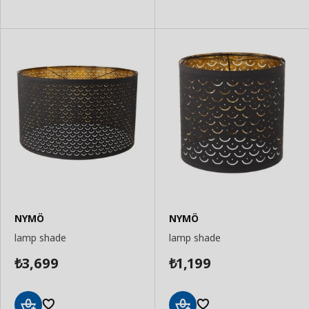
to
to
Basket
Basket
NYMÖ
NYMÖ
lamp shade
lamp shade
3,699
1,199
₺
₺