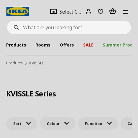
se
Select
Login
Piece(s)
Select City
What
a
are
you
looking
for?
city
Products
Rooms
Offers
SALE
Summer Produc
Products
KVISSLE
KVISSLE Series
Sort
Colour
Function
Cate