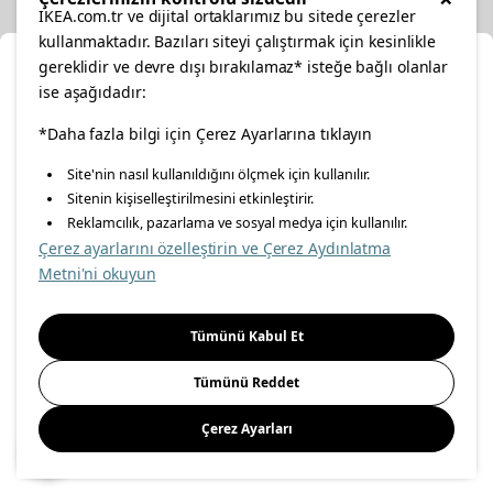
IKEA.com.tr ve dijital ortaklarımız bu sitede çerezler
kullanmaktadır. Bazıları siteyi çalıştırmak için kesinlikle
gereklidir ve devre dışı bırakılamaz* isteğe bağlı olanlar
Cl
ise aşağıdadır:
Select Location
facebook
*Daha fazla bilgi için Çerez Ayarlarına tıklayın
twitter
instagram
pinterest
youtube
Site'nin nasıl kullanıldığını ölçmek için kullanılır.
Please select to see the content specific to your delivery
Sitenin kişiselleştirilmesini etkinleştirir.
linkedin
location for your orders from Online Store.
Reklamcılık, pazarlama ve sosyal medya için kullanılır.
Çerez ayarlarını özelleştirin ve Çerez Aydınlatma
Select a city first
Metni'ni okuyun
Energy Policy
Information Security Policy
Quality Policy
Please select
Food Safety Policy
Information Society Services
Tümünü Kabul Et
Important Notice
Privacy Agreement
Personal Data Protection
Tümünü Reddet
Cookie Policy
Çerez Ayarları
Save
© Inter IKEA Systems B.V 1999-
2026
Site Creation & Technology
by
MagiClick Digital Solutions