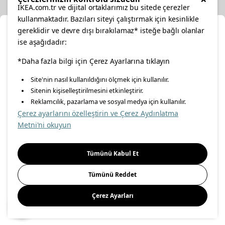
IKEA.com.tr ve dijital ortaklarımız bu sitede çerezler
kullanmaktadır. Bazıları siteyi çalıştırmak için kesinlikle
gereklidir ve devre dışı bırakılamaz* isteğe bağlı olanlar
Cl
ise aşağıdadır:
Select Location
facebook
*Daha fazla bilgi için Çerez Ayarlarına tıklayın
twitter
instagram
pinterest
youtube
Site'nin nasıl kullanıldığını ölçmek için kullanılır.
Please select to see the content specific to your delivery
Sitenin kişiselleştirilmesini etkinleştirir.
linkedin
location for your orders from Online Store.
Reklamcılık, pazarlama ve sosyal medya için kullanılır.
Çerez ayarlarını özelleştirin ve Çerez Aydınlatma
Select a city first
Metni'ni okuyun
Energy Policy
Information Security Policy
Quality Policy
Please select
Food Safety Policy
Information Society Services
Tümünü Kabul Et
Important Notice
Privacy Agreement
Personal Data Protection
Tümünü Reddet
Cookie Policy
Çerez Ayarları
Save
© Inter IKEA Systems B.V 1999-
2026
Site Creation & Technology
by
MagiClick Digital Solutions