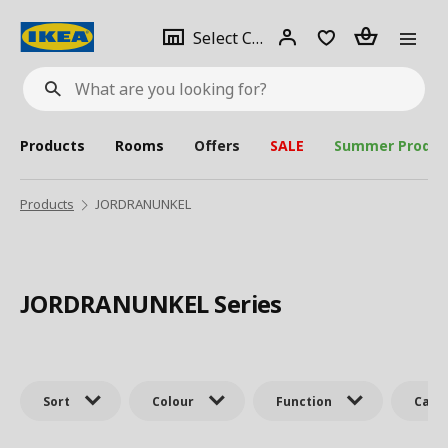
se
Select
Login
Piece(s)
Select City
What
a
are
you
looking
for?
city
Products
Rooms
Offers
SALE
Summer Produc
Products
JORDRANUNKEL
JORDRANUNKEL Series
Sort
Colour
Function
Cate