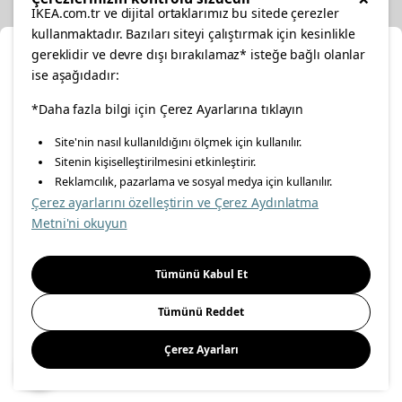
IKEA.com.tr ve dijital ortaklarımız bu sitede çerezler
kullanmaktadır. Bazıları siteyi çalıştırmak için kesinlikle
gereklidir ve devre dışı bırakılamaz* isteğe bağlı olanlar
Cl
ise aşağıdadır:
Select Location
facebook
*Daha fazla bilgi için Çerez Ayarlarına tıklayın
twitter
instagram
pinterest
youtube
Site'nin nasıl kullanıldığını ölçmek için kullanılır.
Please select to see the content specific to your delivery
Sitenin kişiselleştirilmesini etkinleştirir.
linkedin
location for your orders from Online Store.
Reklamcılık, pazarlama ve sosyal medya için kullanılır.
Çerez ayarlarını özelleştirin ve Çerez Aydınlatma
Select a city first
Metni'ni okuyun
Energy Policy
Information Security Policy
Quality Policy
Please select
Food Safety Policy
Information Society Services
Tümünü Kabul Et
Important Notice
Privacy Agreement
Personal Data Protection
Tümünü Reddet
Cookie Policy
Çerez Ayarları
Save
© Inter IKEA Systems B.V 1999-
2026
Site Creation & Technology
by
MagiClick Digital Solutions