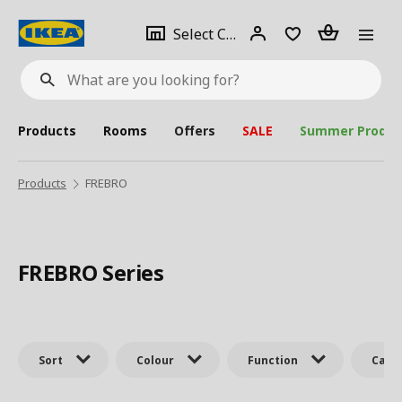
se
Select
Login
Piece(s)
Select City
What
a
are
you
looking
for?
city
Products
Rooms
Offers
SALE
Summer Produc
Products
FREBRO
FREBRO Series
Sort
Colour
Function
Cate