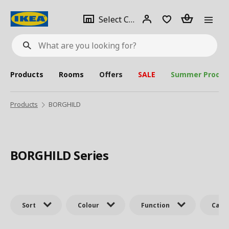
se
Select
Login
Piece(s)
Select City
What
a
are
you
looking
for?
city
Products
Rooms
Offers
SALE
Summer Produc
Products
BORGHILD
BORGHILD Series
Sort
Colour
Function
Cate