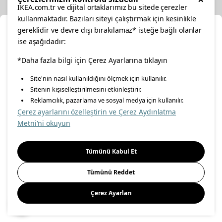
IKEA.com.tr ve dijital ortaklarımız bu sitede çerezler
kullanmaktadır. Bazıları siteyi çalıştırmak için kesinlikle
gereklidir ve devre dışı bırakılamaz* isteğe bağlı olanlar
Cl
ise aşağıdadır:
Select Location
facebook
*Daha fazla bilgi için Çerez Ayarlarına tıklayın
twitter
instagram
pinterest
youtube
Site'nin nasıl kullanıldığını ölçmek için kullanılır.
Please select to see the content specific to your delivery
Sitenin kişiselleştirilmesini etkinleştirir.
linkedin
location for your orders from Online Store.
Reklamcılık, pazarlama ve sosyal medya için kullanılır.
Çerez ayarlarını özelleştirin ve Çerez Aydınlatma
Select a city first
Metni'ni okuyun
Energy Policy
Information Security Policy
Quality Policy
Please select
Food Safety Policy
Information Society Services
Tümünü Kabul Et
Important Notice
Privacy Agreement
Personal Data Protection
Tümünü Reddet
Cookie Policy
Çerez Ayarları
Save
© Inter IKEA Systems B.V 1999-
2026
Site Creation & Technology
by
MagiClick Digital Solutions