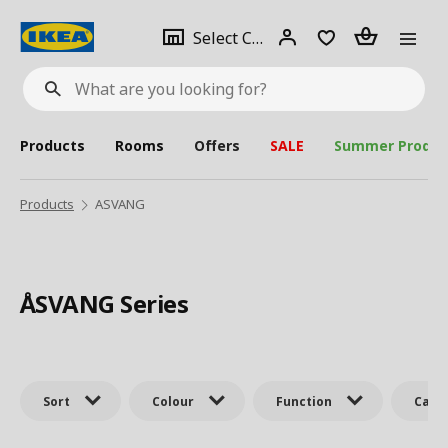
se
Select
Login
Piece(s)
Select City
What
a
are
you
looking
for?
city
Products
Rooms
Offers
SALE
Summer Produc
Products
ASVANG
ÅSVANG Series
Sort
Colour
Function
Cate