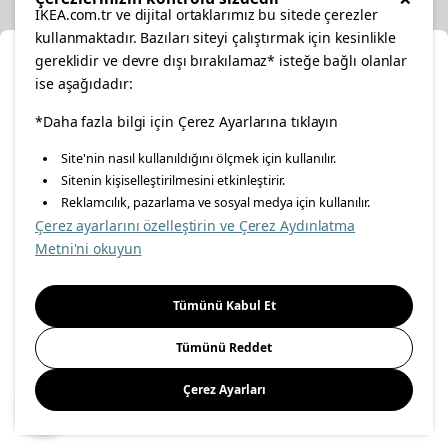
IKEA.com.tr ve dijital ortaklarımız bu sitede çerezler
kullanmaktadır. Bazıları siteyi çalıştırmak için kesinlikle
gereklidir ve devre dışı bırakılamaz* isteğe bağlı olanlar
Cl
ise aşağıdadır:
Select Location
facebook
*Daha fazla bilgi için Çerez Ayarlarına tıklayın
twitter
instagram
pinterest
youtube
Site'nin nasıl kullanıldığını ölçmek için kullanılır.
Please select to see the content specific to your delivery
Sitenin kişiselleştirilmesini etkinleştirir.
linkedin
location for your orders from Online Store.
Reklamcılık, pazarlama ve sosyal medya için kullanılır.
Çerez ayarlarını özelleştirin ve Çerez Aydınlatma
Select a city first
Metni'ni okuyun
Energy Policy
Information Security Policy
Quality Policy
Please select
Food Safety Policy
Information Society Services
Tümünü Kabul Et
Important Notice
Privacy Agreement
Personal Data Protection
Tümünü Reddet
Cookie Policy
Çerez Ayarları
Save
© Inter IKEA Systems B.V 1999-
2026
Site Creation & Technology
by
MagiClick Digital Solutions