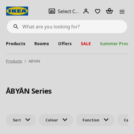
se
Select
Login
Piece(s)
Select City
What
a
are
you
looking
for?
city
Products
Rooms
Offers
SALE
Summer Produc
Products
ABYAN
ÅBYÅN Series
Sort
Colour
Function
Cate