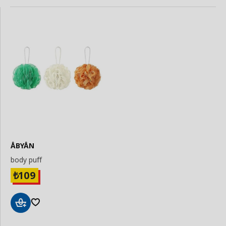
ÅBYÅN
body puff
109
₺
Add
to