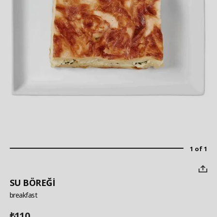
1 of 1
SU BÖREĞİ
breakfast
110
₺