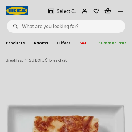
se
Select
Login
Piece(s)
Select City
What
a
are
you
looking
for?
city
Products
Rooms
Offers
SALE
Summer Produc
Breakfast
SU BÖREĞİ breakfast