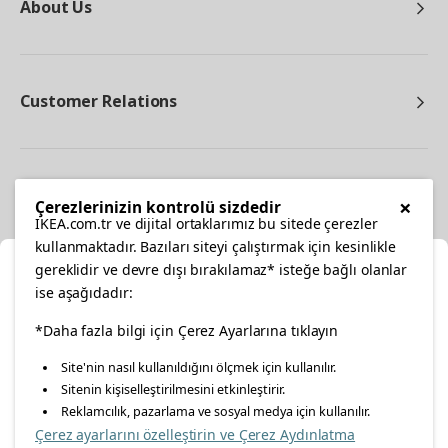
About Us
Customer Relations
Other
×
Çerezlerinizin kontrolü sizdedir
IKEA.com.tr ve dijital ortaklarımız bu sitede çerezler
kullanmaktadır. Bazıları siteyi çalıştırmak için kesinlikle
gereklidir ve devre dışı bırakılamaz* isteğe bağlı olanlar
Cl
ise aşağıdadır:
Select Location
facebook
*Daha fazla bilgi için Çerez Ayarlarına tıklayın
twitter
instagram
pinterest
youtube
Site'nin nasıl kullanıldığını ölçmek için kullanılır.
Please select to see the content specific to your delivery
Sitenin kişiselleştirilmesini etkinleştirir.
linkedin
location for your orders from Online Store.
Reklamcılık, pazarlama ve sosyal medya için kullanılır.
Çerez ayarlarını özelleştirin ve Çerez Aydınlatma