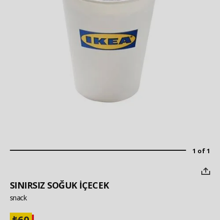
1 of 1
SINIRSIZ SOĞUK İÇECEK
snack
60
₺