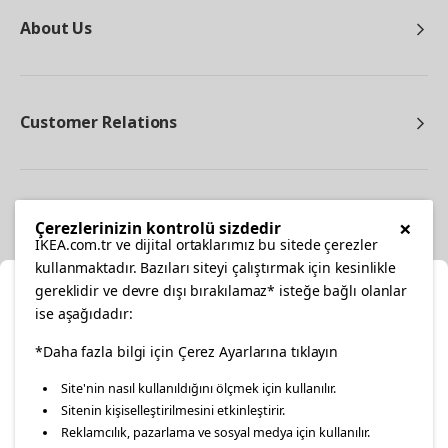
About Us
Customer Relations
Other
×
Çerezlerinizin kontrolü sizdedir
IKEA.com.tr ve dijital ortaklarımız bu sitede çerezler
kullanmaktadır. Bazıları siteyi çalıştırmak için kesinlikle
gereklidir ve devre dışı bırakılamaz* isteğe bağlı olanlar
Cl
ise aşağıdadır:
Select Location
facebook
*Daha fazla bilgi için Çerez Ayarlarına tıklayın
twitter
instagram
pinterest
youtube
Site'nin nasıl kullanıldığını ölçmek için kullanılır.
Please select to see the content specific to your delivery
Sitenin kişiselleştirilmesini etkinleştirir.
linkedin
location for your orders from Online Store.
Reklamcılık, pazarlama ve sosyal medya için kullanılır.