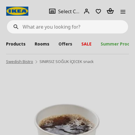
se
Select
Login
Piece(s)
Select City
What
a
are
you
looking
for?
city
Products
Rooms
Offers
SALE
Summer Produc
Swedish Bistro
SINIRSIZ SOĞUK İÇECEK snack