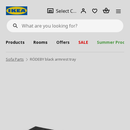
se
Select
Login
Piece(s)
Select City
What
a
are
you
looking
for?
city
Products
Rooms
Offers
SALE
Summer Produc
Sofa Parts
RÖDEBY black armrest tray