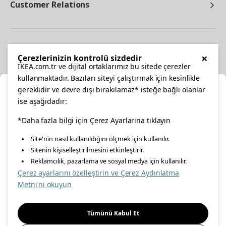
Customer Relations
Other
×
Çerezlerinizin kontrolü sizdedir
IKEA.com.tr ve dijital ortaklarımız bu sitede çerezler
kullanmaktadır. Bazıları siteyi çalıştırmak için kesinlikle
gereklidir ve devre dışı bırakılamaz* isteğe bağlı olanlar
Cl
ise aşağıdadır:
Select Location
facebook
*Daha fazla bilgi için Çerez Ayarlarına tıklayın
twitter
instagram
pinterest
youtube
Site'nin nasıl kullanıldığını ölçmek için kullanılır.
Please select to see the content specific to your delivery
Sitenin kişiselleştirilmesini etkinleştirir.
linkedin
location for your orders from Online Store.
Reklamcılık, pazarlama ve sosyal medya için kullanılır.
Çerez ayarlarını özelleştirin ve Çerez Aydınlatma
Select a city first
Metni'ni okuyun
Energy Policy
Information Security Policy
Quality Policy
Please select
Food Safety Policy
Information Society Services
Tümünü Kabul Et
Important Notice
Privacy Agreement
Personal Data Protection