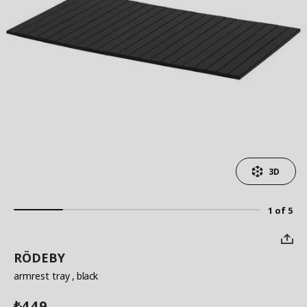
3D
1 of 5
RÖDEBY
armrest tray
, black
449
₺